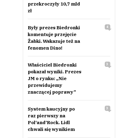
przekroczyły 10,7 mld
zł
Były prezes Biedronki
4
komentuje przejęcie
Żabki. Wskazuje też na
fenomen Dino!
Właściciel Biedronki
3
pokazał wyniki. Prezes
JM o rynku: „Nie
przewidujemy
znaczącej poprawy”
System kaucyjny po
3
raz pierwszy na
Pol‘and‘Rock. Lidl
chwali się wynikiem