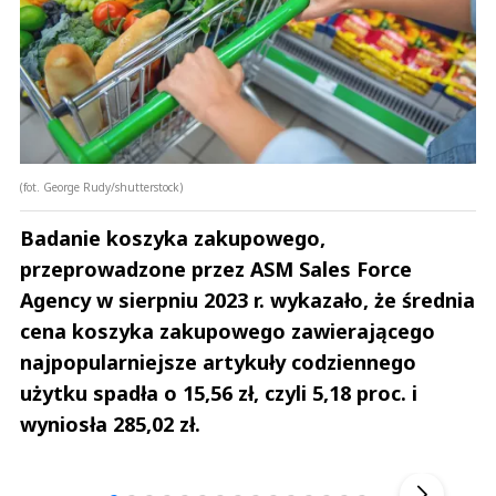
(fot. George Rudy/shutterstock)
Badanie koszyka zakupowego,
przeprowadzone przez ASM Sales Force
Agency w sierpniu 2023 r. wykazało, że średnia
cena koszyka zakupowego zawierającego
najpopularniejsze artykuły codziennego
użytku spadła o 15,56 zł, czyli 5,18 proc. i
wyniosła 285,02 zł.
Andrzej i Marta Sterniccy
Marta i 
▶