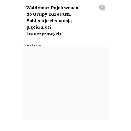
Waldemar Pajek wraca
2
do Grupy Eurocash.
Pokieruje ekspansją
pięciu sieci
franczyzowych