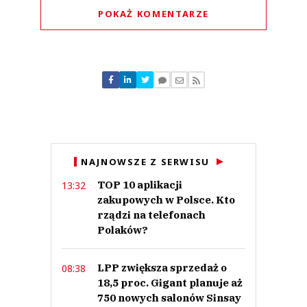
POKAŻ KOMENTARZE
Komentarze (
0
)
Nie znaleziono komentarzy
Zostaw swoje komentarze
Imię (Wymagane)
Anuluj
NAJNOWSZE Z SERWISU
Prześlij komentarz
TOP 10 aplikacji
13:32
zakupowych w Polsce. Kto
rządzi na telefonach
Polaków?
LPP zwiększa sprzedaż o
08:38
18,5 proc. Gigant planuje aż
750 nowych salonów Sinsay