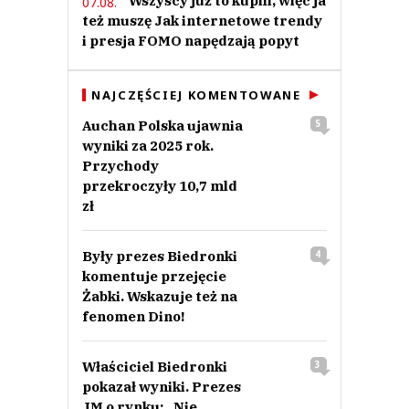
Wszyscy już to kupili, więc ja
07.08.
też muszę Jak internetowe trendy
i presja FOMO napędzają popyt
NAJCZĘŚCIEJ KOMENTOWANE
Auchan Polska ujawnia
5
wyniki za 2025 rok.
Przychody
przekroczyły 10,7 mld
zł
Były prezes Biedronki
4
komentuje przejęcie
Żabki. Wskazuje też na
fenomen Dino!
Właściciel Biedronki
3
pokazał wyniki. Prezes
JM o rynku: „Nie