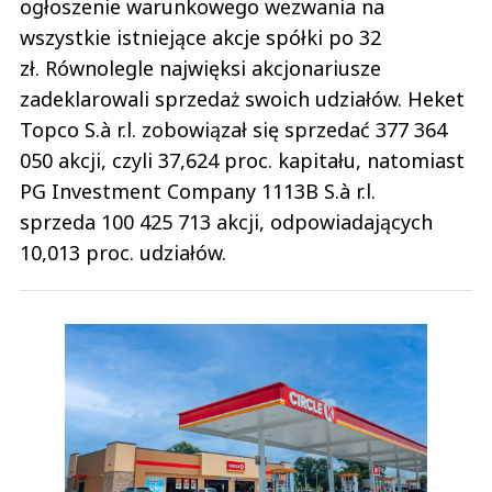
ogłoszenie warunkowego wezwania na
wszystkie istniejące akcje spółki po 32
zł. Równolegle najwięksi akcjonariusze
zadeklarowali sprzedaż swoich udziałów. Heket
Topco S.à r.l. zobowiązał się sprzedać 377 364
050 akcji, czyli 37,624 proc. kapitału, natomiast
PG Investment Company 1113B S.à r.l.
sprzeda 100 425 713 akcji, odpowiadających
10,013 proc. udziałów.