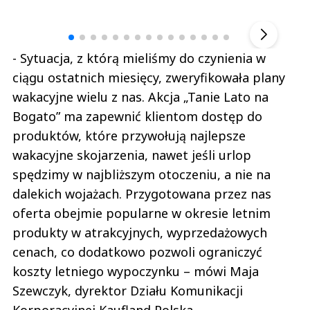
Andrzej i Marta Sterniccy
Marta i 
▶
- Sytuacja, z którą mieliśmy do czynienia w
ciągu ostatnich miesięcy, zweryfikowała plany
wakacyjne wielu z nas. Akcja „Tanie Lato na
Bogato” ma zapewnić klientom dostęp do
produktów, które przywołują najlepsze
wakacyjne skojarzenia, nawet jeśli urlop
spędzimy w najbliższym otoczeniu, a nie na
dalekich wojażach. Przygotowana przez nas
oferta obejmie popularne w okresie letnim
produkty w atrakcyjnych, wyprzedażowych
cenach, co dodatkowo pozwoli ograniczyć
koszty letniego wypoczynku – mówi Maja
Szewczyk, dyrektor Działu Komunikacji
Korporacyjnej Kaufland Polska.