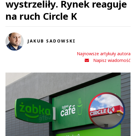
wystrzeliły. Rynek reaguje
Co z tego że robią promocje itp. jak w ich sklepach zaczyna brakować
pracowników zwalniają pracowników przy kasach kolejki mają 8 kas a tylko
na ruch Circle K
jedna albo 2 kasy czynne nie raz zostawiłem zakupy i wyszedłem bo
czekanie 0,5 godziny do kasy to nonsens co tam zaczyna się dziać
Czytaj całość
Klient
Odpowiedz
JAKUB SADOWSKI
0
Najnowsze artykuły autora
0
Napisz wiadomość
Nie znaleziono komentarzy
Zostaw swoje komentarze
Imię (Wymagane)
Anuluj
Prześlij komentarz