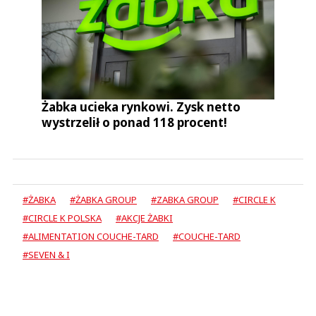
Żabka ucieka rynkowi. Zysk netto
wystrzelił o ponad 118 procent!
#ŻABKA
#ŻABKA GROUP
#ZABKA GROUP
#CIRCLE K
#CIRCLE K POLSKA
#AKCJE ŻABKI
#ALIMENTATION COUCHE-TARD
#COUCHE-TARD
#SEVEN & I