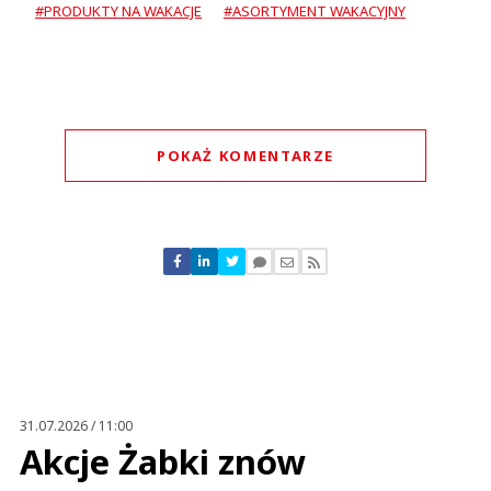
#PRODUKTY NA WAKACJE
#ASORTYMENT WAKACYJNY
POKAŻ KOMENTARZE
Komentarze (
1
)
Klient
29.06.2020 / 15:21
This comment was minimized by the moderator on the site
31.07.2026 / 11:00
Co z tego że robią promocje itp. jak w ich sklepach zaczyna brakować
Akcje Żabki znów
pracowników zwalniają pracowników przy kasach kolejki mają 8 kas a tylko
jedna albo 2 kasy czynne nie raz zostawiłem zakupy i wyszedłem bo
czekanie 0,5 godziny do kasy to...