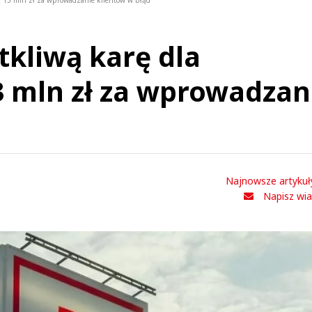
ż 13 mln zł za wprowadzanie klientów w błąd
tkliwą karę dla
3 mln zł za wprowadzan
Najnowsze artykuł
Napisz wi