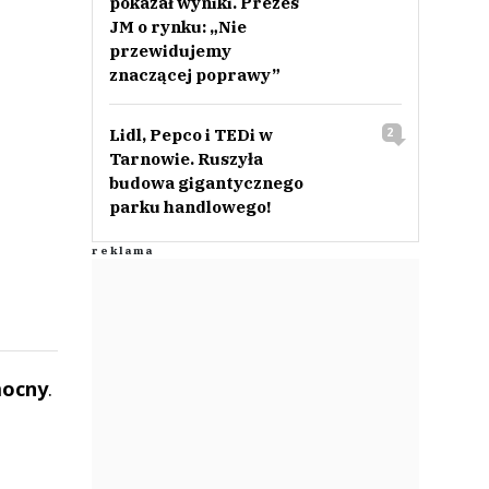
pokazał wyniki. Prezes
JM o rynku: „Nie
przewidujemy
znaczącej poprawy”
Lidl, Pepco i TEDi w
2
Tarnowie. Ruszyła
budowa gigantycznego
parku handlowego!
mocny
.