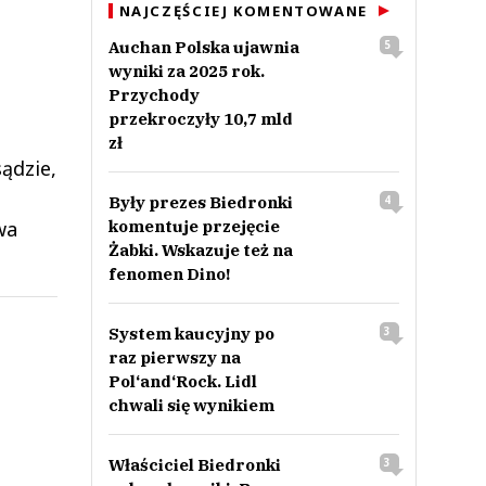
NAJCZĘŚCIEJ KOMENTOWANE
Auchan Polska ujawnia
5
wyniki za 2025 rok.
Przychody
przekroczyły 10,7 mld
zł
ądzie,
Były prezes Biedronki
4
komentuje przejęcie
wa
Żabki. Wskazuje też na
fenomen Dino!
System kaucyjny po
3
raz pierwszy na
Pol‘and‘Rock. Lidl
chwali się wynikiem
Właściciel Biedronki
3