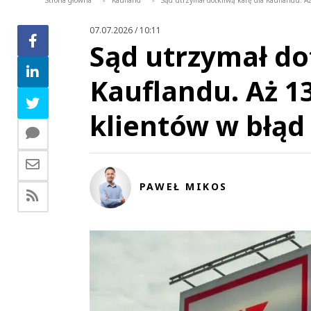
Strona główna
Kaufland
Sąd utrzymał dotkliwą karę dla Kauflandu. A
>
>
07.07.2026 / 10:11
Sąd utrzymał do
Kauflandu. Aż 1
klientów w błąd
PAWEŁ MIKOS