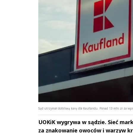
Sąd utrzymał dotkliwą karę dla Kauflandu. Ponad 13 mln zł za wpr
UOKiK wygrywa w sądzie. Sieć marke
za znakowanie owoców i warzyw kr