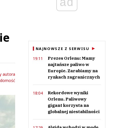
ad
ie
NAJNOWSZE Z SERWISU
Prezes Orlenu: Mamy
19:11
najtańsze paliwo w
Europie. Zarabiamy na
y autora
rynkach zagranicznych
adomość
Rekordowe wyniki
18:04
Orlenu. Paliwowy
gigant korzysta na
globalnej niestabilności
Algida wchodzi w modę.
17:29