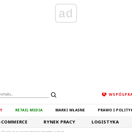
ad
WSPÓŁPR
ZY
RETAIL MEDIA
MARKI WŁASNE
PRAWO I POLITY
-COMMERCE
RYNEK PRACY
LOGISTYKA