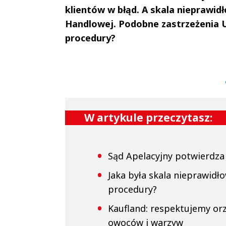
klientów w błąd. A skala nieprawidł
Handlowej. Podobne zastrzeżenia UO
procedury?
Andrzej i Marta
Marta i An
Sterniccy
Sterniccy
▶
▶
W artykule przeczytasz:
Sąd Apelacyjny potwierdza 
Jaka była skala nieprawidł
procedury?
Kaufland: respektujemy or
owoców i warzyw