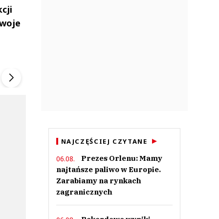
cji
swoje
ek
Szefem być Sezon 2
Marcin Przybysz
▶
▶
NAJCZĘŚCIEJ CZYTANE
Prezes Orlenu: Mamy
06.08.
najtańsze paliwo w Europie.
Zarabiamy na rynkach
zagranicznych