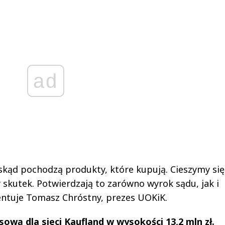
ad
kąd pochodzą produkty, które kupują. Cieszymy się,
 skutek. Potwierdzają to zarówno wyrok sądu, jak i
entuje Tomasz Chróstny, prezes UOKiK.
sową dla sieci Kaufland w wysokości 13,2 mln zł.