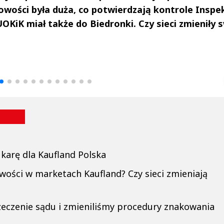
owości była duża, co potwierdzają kontrole Inspek
KiK miał także do Biedronki. Czy sieci zmieniły 
drzej
Michał Stężalski
FineDiningWe
▶
▶
karę dla Kaufland Polska
owości w marketach Kaufland? Czy sieci zmieniają
zeczenie sądu i zmieniliśmy procedury znakowania