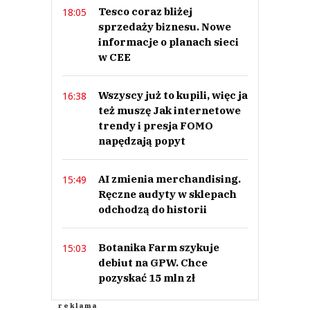
Tesco coraz bliżej
18:05
sprzedaży biznesu. Nowe
informacje o planach sieci
w CEE
Wszyscy już to kupili, więc ja
16:38
też muszę Jak internetowe
trendy i presja FOMO
napędzają popyt
AI zmienia merchandising.
15:49
Ręczne audyty w sklepach
odchodzą do historii
Botanika Farm szykuje
15:03
debiut na GPW. Chce
pozyskać 15 mln zł