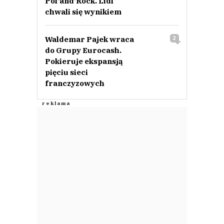
Pol‘and‘Rock. Lidl
chwali się wynikiem
Waldemar Pajek wraca
2
do Grupy Eurocash.
Pokieruje ekspansją
pięciu sieci
franczyzowych