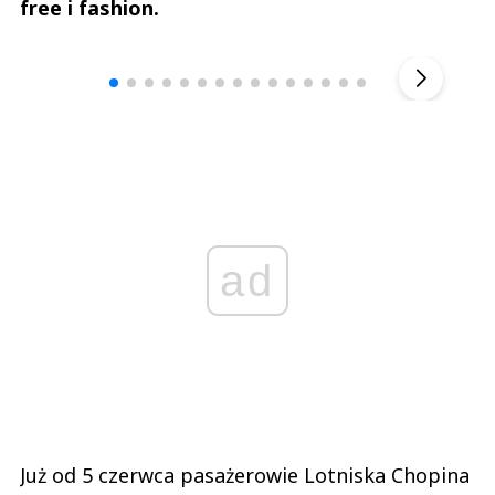
free i fashion.
Andrzej i Marta Sterniccy
Marta i 
▶
ad
Już od 5 czerwca pasażerowie Lotniska Chopina