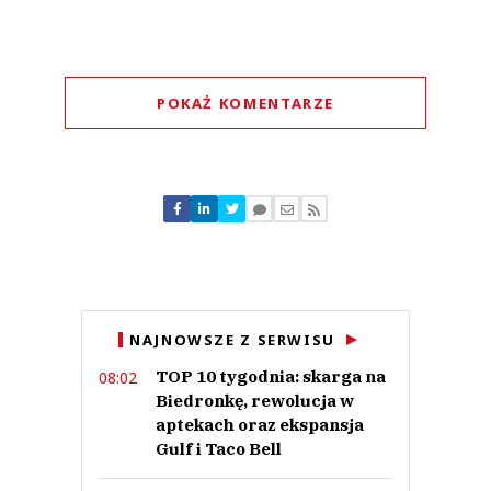
POKAŻ KOMENTARZE
Komentarze (
0
)
Nie znaleziono komentarzy
Zostaw swoje komentarze
Imię (Wymagane)
Anuluj
NAJNOWSZE Z SERWISU
Prześlij komentarz
TOP 10 tygodnia: skarga na
08:02
Biedronkę, rewolucja w
aptekach oraz ekspansja
Gulf i Taco Bell