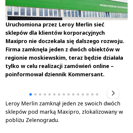
Uruchomiona przez Leroy Merlin sieć
sklepów dla klientów korporacyjnych
Maxipro nie doczekała się dalszego rozwoju.
Firma zamknęła jeden z dwóch obiektów w
regionie moskiewskim, teraz będzie działała
tylko w celu realizacji zamówień online –
poinformował dziennik Kommersant.
Andrzej i Marta Sterniccy
Marta i 
▶
Leroy Merlin zamknął jeden ze swoich dwóch
sklepów pod marką Maxipro, zlokalizowany w
pobliżu Zelenogradu.