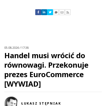
Komentarze (
0
)
Nie znaleziono komentarzy
Zostaw swoje komentarze
Imię (Wymagane)
Anuluj
Prześlij komentarz
05.08.2026 / 17:38
Handel musi wrócić do
równowagi. Przekonuje
prezes EuroCommerce
[WYWIAD]
ŁUKASZ STĘPNIAK