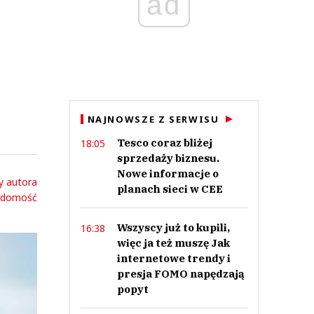
ad
NAJNOWSZE Z SERWISU
Tesco coraz bliżej
18:05
sprzedaży biznesu.
Nowe informacje o
y autora
planach sieci w CEE
adomość
Wszyscy już to kupili,
16:38
więc ja też muszę Jak
internetowe trendy i
presja FOMO napędzają
popyt