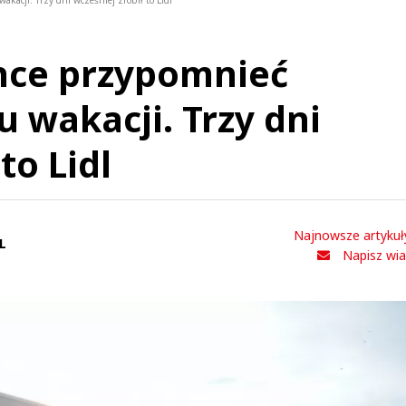
kacji. Trzy dni wcześniej zrobił to Lidl
hce przypomnieć
 wakacji. Trzy dni
to Lidl
Najnowsze artykuł
L
Napisz wi