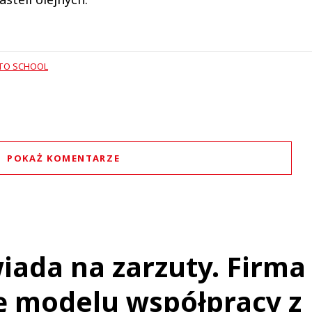
TO SCHOOL
POKAŻ KOMENTARZE
Komentarze (
0
)
Nie znaleziono komentarzy
staw swoje komentarze
Imię (Wymagane)
iada na zarzuty. Firma
ę modelu współpracy z
Anuluj