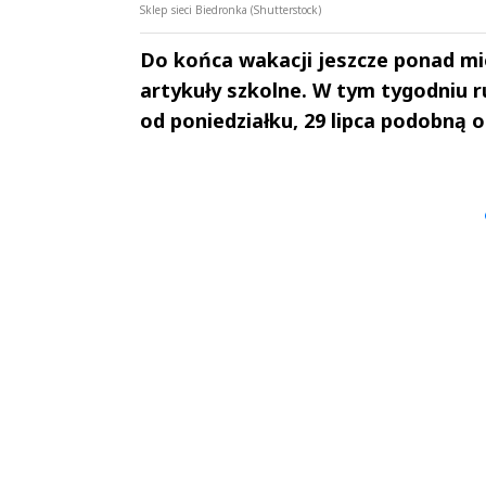
Sklep sieci Biedronka (Shutterstock)
Do końca wakacji jeszcze ponad mie
artykuły szkolne. W tym tygodniu r
od poniedziałku, 29 lipca podobną 
Andrzej i Marta
Marta i An
Sterniccy
Sterniccy
▶
▶