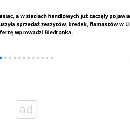
siąc, a w sieciach handlowych już zaczęły pojawia
uszyła sprzedaż zeszytów, kredek, flamastów w Li
ofertę wprowadzi Biedronka.
drzej
Michał Stężalski
FineDiningWe
▶
▶
ad