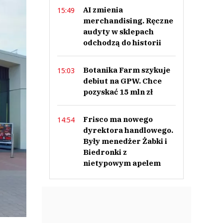
AI zmienia
15:49
merchandising. Ręczne
audyty w sklepach
odchodzą do historii
Botanika Farm szykuje
15:03
debiut na GPW. Chce
pozyskać 15 mln zł
Frisco ma nowego
14:54
dyrektora handlowego.
Były menedżer Żabki i
Biedronki z
nietypowym apelem