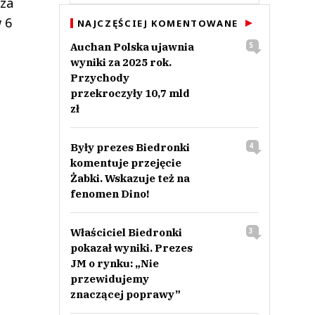
 za
w 6
NAJCZĘŚCIEJ KOMENTOWANE
Auchan Polska ujawnia
5
wyniki za 2025 rok.
Przychody
przekroczyły 10,7 mld
zł
Były prezes Biedronki
4
komentuje przejęcie
Żabki. Wskazuje też na
fenomen Dino!
Właściciel Biedronki
3
pokazał wyniki. Prezes
JM o rynku: „Nie
przewidujemy
znaczącej poprawy”