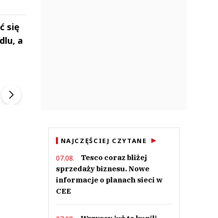
ć się
dlu, a
ek
Szefem być Sezon 2
Marcin Przybysz
▶
▶
NAJCZĘŚCIEJ CZYTANE
Tesco coraz bliżej
07.08.
sprzedaży biznesu. Nowe
informacje o planach sieci w
CEE