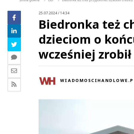
Strona główna
Lidl
Biedronka też chce przypomnieć dzieciom o końcu wa
>
>
25.07.2024 / 14:34
Biedronka też c
dzieciom o końcu
wcześniej zrobił 
WIADOMOSCIHANDLOWE.P