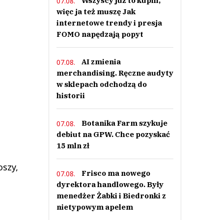
Wszyscy już to kupili,
07.08.
więc ja też muszę Jak
internetowe trendy i presja
FOMO napędzają popyt
AI zmienia
07.08.
merchandising. Ręczne audyty
w sklepach odchodzą do
historii
Botanika Farm szykuje
07.08.
debiut na GPW. Chce pozyskać
15 mln zł
oszy,
Frisco ma nowego
07.08.
dyrektora handlowego. Były
menedżer Żabki i Biedronki z
nietypowym apelem