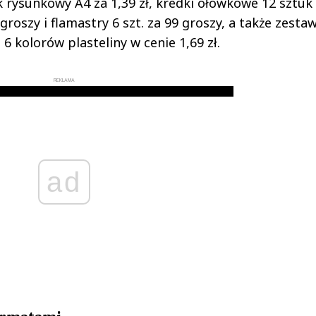
k rysunkowy A4 za 1,39 zł, kredki ołówkowe 12 sztuk
 groszy i flamastry 6 szt. za 99 groszy, a także zesta
 6 kolorów plasteliny w cenie 1,69 zł.
REKLAMA
ad