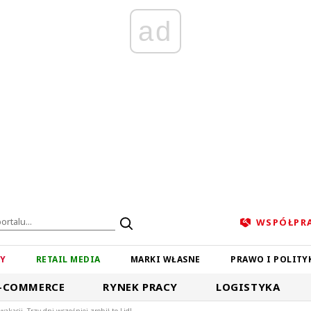
ad
WSPÓŁPR
ZY
RETAIL MEDIA
MARKI WŁASNE
PRAWO I POLITY
-COMMERCE
RYNEK PRACY
LOGISTYKA