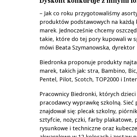
Dyskont konkuruje z innymi f
– Jak co roku przygotowaliśmy asort
produktów podstawowych na każdą ki
marek. Jednocześnie chcemy oszczędz
takie, które do tej pory kupowali w 
mówi Beata Szymanowska, dyrektor ka
Biedronka proponuje produkty najta
marek, takich jak: stra, Bambino, Bic
Pentel, Pilot, Scotch, TOP2000 i Inte
Pracownicy Biedronki, których dzieci
pracodawcy wyprawkę szkolną. Sieć 
znajdował się: plecak szkolny, piórni
sztyfcie, nożyczki, farby plakatowe,
rysunkowe i techniczne oraz kubecz
akwarelowe w 12 kolorach i zestaw pa