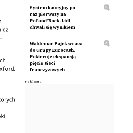
System kaucyjny po
3
raz pierwszy na
h
Pol‘and‘Rock. Lidl
chwali się wynikiem
ież
 –
Waldemar Pajek wraca
2
do Grupy Eurocash.
Pokieruje ekspansją
ych
pięciu sieci
Oxford,
franczyzowych
tórych
oki