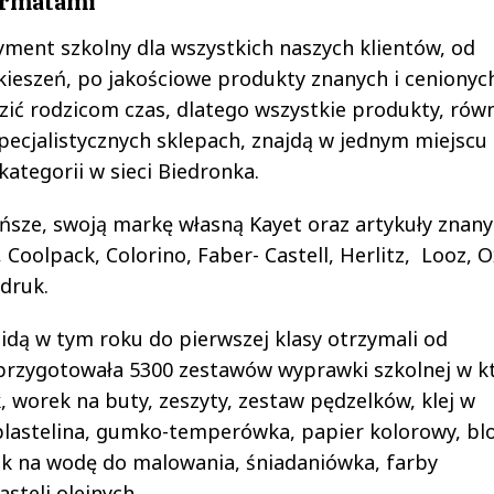
ormatami
yment szkolny dla wszystkich naszych klientów, od
eszeń, po jakościowe produkty znanych i cenionyc
ić rodzicom czas, dlatego wszystkie produkty, równ
specjalistycznych sklepach, znajdą w jednym miejscu
tegorii w sieci Biedronka.
ńsze, swoją markę własną Kayet oraz artykuły znan
, Coolpack, Colorino, Faber- Castell, Herlitz, Looz, 
rdruk.
 idą w tym roku do pierwszej klasy otrzymali od
przygotowała 5300 zestawów wyprawki szkolnej w k
k, worek na buty, zeszyty, zestaw pędzelków, klej w
 plastelina, gumko-temperówka, papier kolorowy, bl
ek na wodę do malowania, śniadaniówka, farby
steli olejnych.