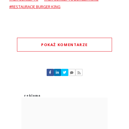
#RESTAURACJE BURGER KING
POKAŻ KOMENTARZE
Komentarze (
0
)
Nie znaleziono komentarzy
Zostaw swoje komentarze
Imię (Wymagane)
Anuluj
Prześlij komentarz