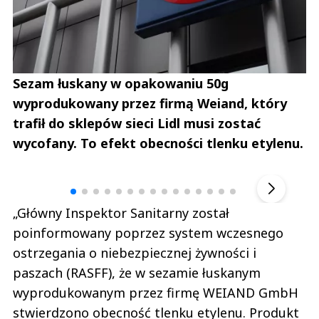
Sezam łuskany w opakowaniu 50g
wyprodukowany przez firmą Weiand, który
trafił do sklepów sieci Lidl musi zostać
wycofany. To efekt obecności tlenku etylenu.
Andrzej i Marta Sterniccy
Marta i 
▶
„Główny Inspektor Sanitarny został
poinformowany poprzez system wczesnego
ostrzegania o niebezpiecznej żywności i
paszach (RASFF), że w sezamie łuskanym
wyprodukowanym przez firmę WEIAND GmbH
stwierdzono obecność tlenku etylenu. Produkt