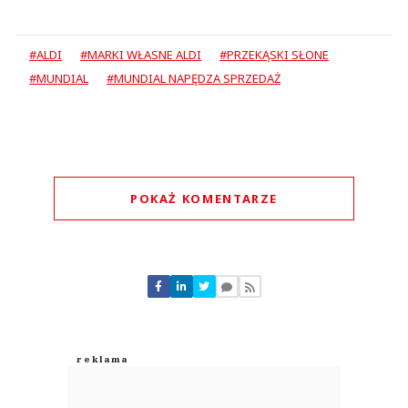
#ALDI
#MARKI WŁASNE ALDI
#PRZEKĄSKI SŁONE
#MUNDIAL
#MUNDIAL NAPĘDZA SPRZEDAŻ
POKAŻ KOMENTARZE
Komentarze (
0
)
Nie znaleziono komentarzy
Zostaw swoje komentarze
Imię (Wymagane)
Anuluj