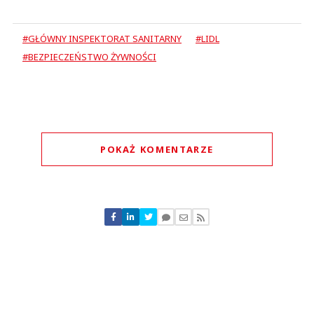
#GŁÓWNY INSPEKTORAT SANITARNY
#LIDL
#BEZPIECZEŃSTWO ŻYWNOŚCI
POKAŻ KOMENTARZE
Komentarze (
0
)
Nie znaleziono komentarzy
Zostaw swoje komentarze
Imię (Wymagane)
Anuluj