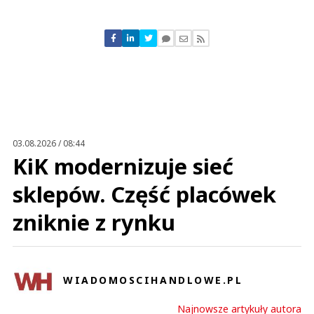
Komentarze (
0
)
Nie znaleziono komentarzy
Zostaw swoje komentarze
Imię (Wymagane)
Anuluj
Prześlij komentarz
03.08.2026 / 08:44
KiK modernizuje sieć
sklepów. Część placówek
zniknie z rynku
WIADOMOSCIHANDLOWE.PL
Najnowsze artykuły autora