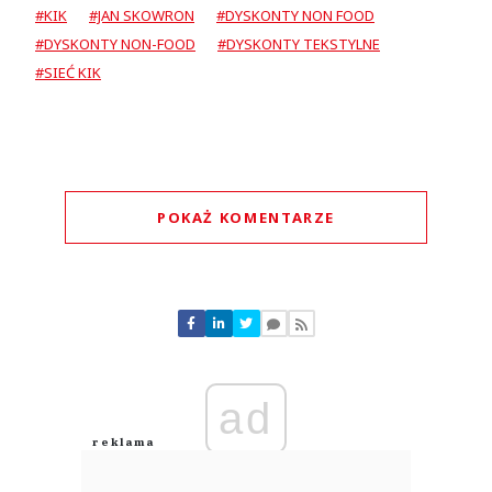
#KIK
#JAN SKOWRON
#DYSKONTY NON FOOD
#DYSKONTY NON-FOOD
#DYSKONTY TEKSTYLNE
#SIEĆ KIK
POKAŻ KOMENTARZE
Komentarze (
0
)
Nie znaleziono komentarzy
Zostaw swoje komentarze
Imię (Wymagane)
ad
Anuluj
Prześlij komentarz