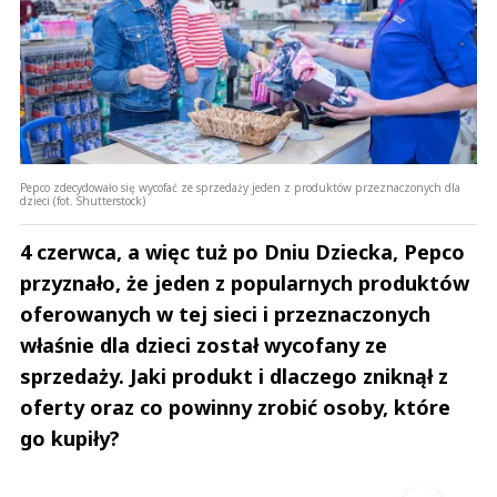
Pepco zdecydowało się wycofać ze sprzedaży jeden z produktów przeznaczonych dla
dzieci (fot. Shutterstock)
4 czerwca, a więc tuż po Dniu Dziecka, Pepco
przyznało, że jeden z popularnych produktów
oferowanych w tej sieci i przeznaczonych
właśnie dla dzieci został wycofany ze
sprzedaży. Jaki produkt i dlaczego zniknął z
oferty oraz co powinny zrobić osoby, które
go kupiły?
Andrzej i Marta Sterniccy
Marta i 
▶