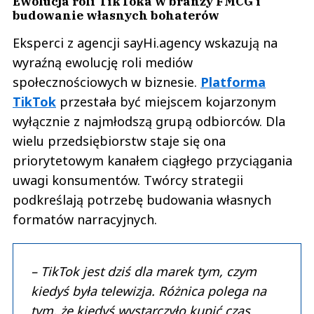
Ewolucja roli TikToka w branży FMCG i
budowanie własnych bohaterów
Eksperci z agencji sayHi.agency wskazują na
wyraźną ewolucję roli mediów
społecznościowych w biznesie.
Platforma
TikTok
przestała być miejscem kojarzonym
wyłącznie z najmłodszą grupą odbiorców. Dla
wielu przedsiębiorstw staje się ona
priorytetowym kanałem ciągłego przyciągania
uwagi konsumentów. Twórcy strategii
podkreślają potrzebę budowania własnych
formatów narracyjnych.
– TikTok jest dziś dla marek tym, czym
kiedyś była telewizja. Różnica polega na
tym, że kiedyś wystarczyło kupić czas