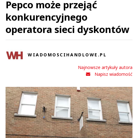
Pepco może przejąć
konkurencyjnego
operatora sieci dyskontów
WIADOMOSCIHANDLOWE.PL
Najnowsze artykuły autora
Napisz wiadomość