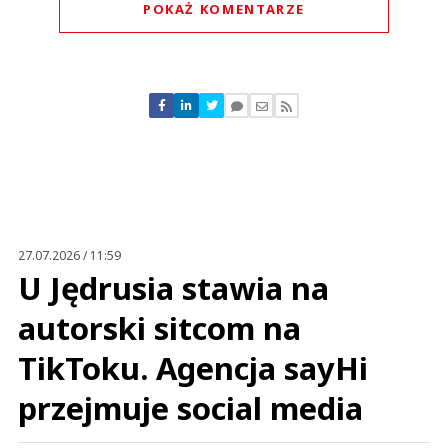
POKAŻ KOMENTARZE
Komentarze (
0
)
Nie znaleziono komentarzy
Zostaw swoje komentarze
Imię (Wymagane)
Anuluj
Prześlij komentarz
27.07.2026 / 11:59
U Jędrusia stawia na
autorski sitcom na
TikToku. Agencja sayHi
przejmuje social media