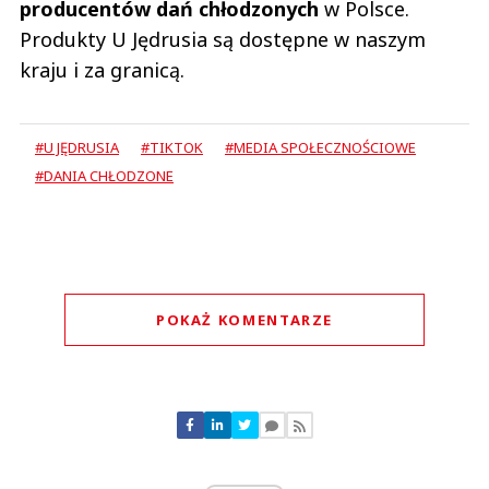
producentów dań chłodzonych
w Polsce.
Produkty U Jędrusia są dostępne w naszym
kraju i za granicą.
#U JĘDRUSIA
#TIKTOK
#MEDIA SPOŁECZNOŚCIOWE
#DANIA CHŁODZONE
POKAŻ KOMENTARZE
Komentarze (
0
)
Nie znaleziono komentarzy
Zostaw swoje komentarze
Imię (Wymagane)