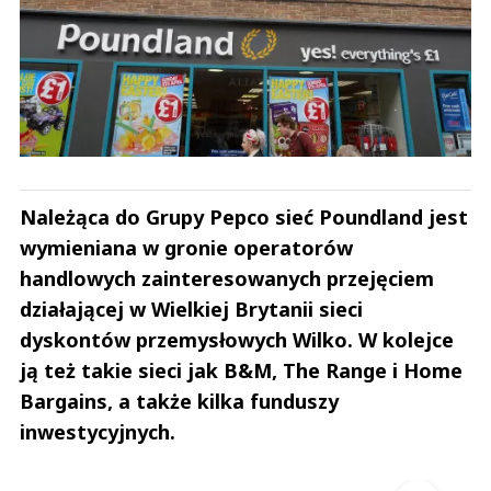
Należąca do Grupy Pepco sieć Poundland jest
wymieniana w gronie operatorów
handlowych zainteresowanych przejęciem
działającej w Wielkiej Brytanii sieci
dyskontów przemysłowych Wilko. W kolejce
ją też takie sieci jak B&M, The Range i Home
Bargains, a także kilka funduszy
inwestycyjnych.
Andrzej i Marta Sterniccy
Marta i 
▶