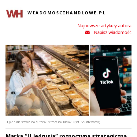
WIADOMOSCIHANDLOWE.PL
Najnowsze artykuły autora
Napisz wiadomość
U Jędrusia stawia na autorski sitcom na TikToku (fot. Shutterstock)
Marka “U Jędrusia” rozpoczyna strategiczną