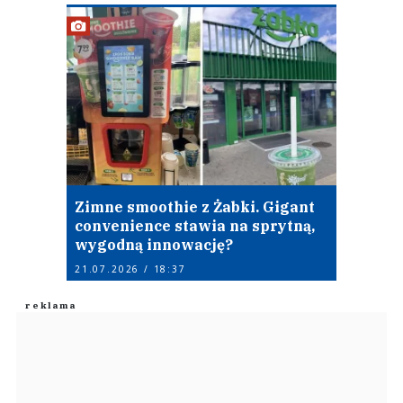
Zimne smoothie z Żabki. Gigant
convenience stawia na sprytną,
wygodną innowację?
21.07.2026 / 18:37