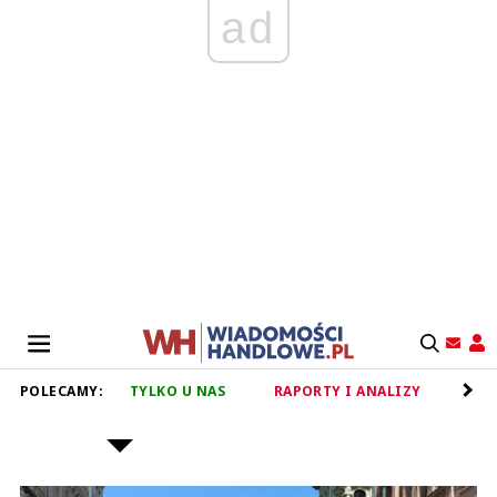
ad
POLECAMY:
TYLKO U NAS
RAPORTY I ANALIZY
RET
ŻABKA