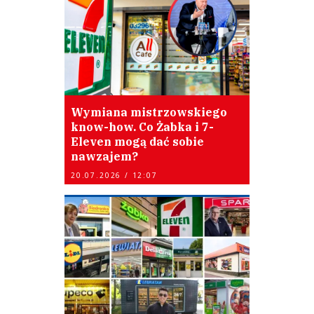
Wymiana mistrzowskiego
know-how. Co Żabka i 7-
Eleven mogą dać sobie
nawzajem?
20.07.2026 / 12:07