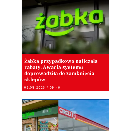
Żabka przypadkowo naliczała
rabaty. Awaria systemu
doprowadziła do zamknięcia
sklepów
03.08.2026 / 09:46