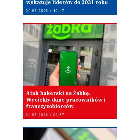
wskazuje liderów do 2031 roku
04.08.2026 / 10:47
Atak hakerski na Żabkę.
Wyciekły dane pracowników i
franczyzobiorców
04.08.2026 / 09:57