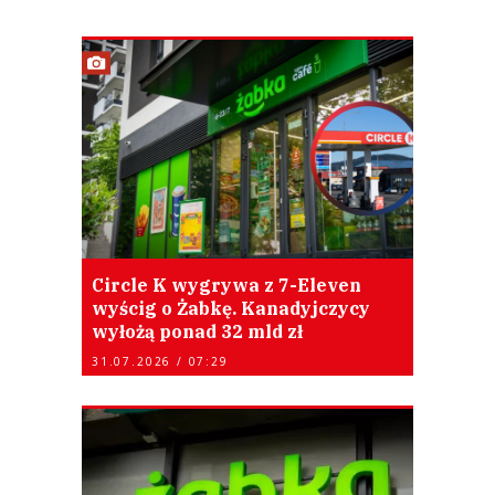
Circle K wygrywa z 7-Eleven
wyścig o Żabkę. Kanadyjczycy
wyłożą ponad 32 mld zł
31.07.2026 / 07:29