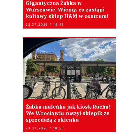
Gigantyczna Żabka w
Warszawie. Wiemy, co zastąpi
kultowy sklep H&M w centrum!
23.07.2026 / 14:43
Żabka maleńka jak kiosk Ruchu!
We Wrocławiu ruszył sklepik ze
sprzedażą z okienka
23.07.2026 / 10:55