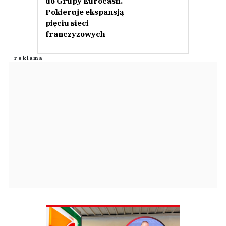
do Grupy Eurocash.
Pokieruje ekspansją
pięciu sieci
franczyzowych