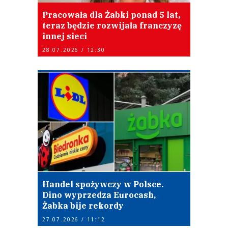
Pracowała dla Żabki ponad 5 lat,
teraz będzie rozwijała franczyzę
innej sieci
28.07.2026 / 12:30
Handel spożywczy w Polsce.
Dino wyprzedza Eurocash,
Żabka bije rekordy
27.07.2026 / 11:12