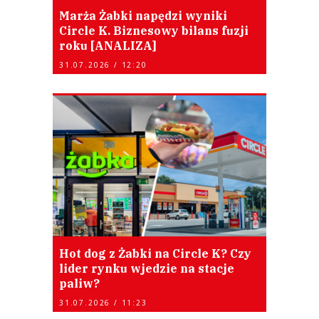
Marża Żabki napędzi wyniki
Circle K. Biznesowy bilans fuzji
roku [ANALIZA]
31.07.2026 / 12:20
Hot dog z Żabki na Circle K? Czy
lider rynku wjedzie na stacje
paliw?
31.07.2026 / 11:23