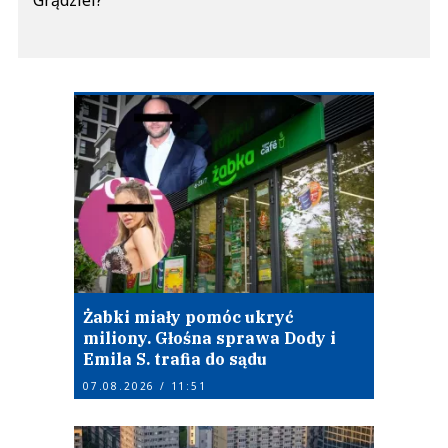
Grądziel?
Żabki miały pomóc ukryć
miliony. Głośna sprawa Dody i
Emila S. trafia do sądu
07.08.2026 / 11:51