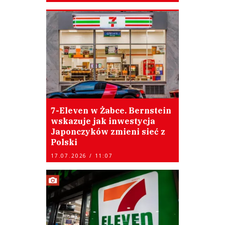
7-Eleven w Żabce. Bernstein
wskazuje jak inwestycja
Japonczyków zmieni sieć z
Polski
17.07.2026 / 11:07