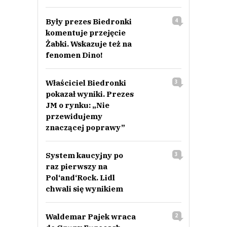
Były prezes Biedronki
4
komentuje przejęcie
Żabki. Wskazuje też na
fenomen Dino!
Właściciel Biedronki
3
pokazał wyniki. Prezes
JM o rynku: „Nie
przewidujemy
znaczącej poprawy”
System kaucyjny po
3
raz pierwszy na
Pol‘and‘Rock. Lidl
chwali się wynikiem
Waldemar Pajek wraca
2