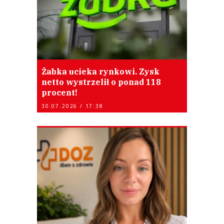
Żabka ucieka rynkowi. Zysk
netto wystrzelił o ponad 118
procent!
30.07.2026 / 17:38