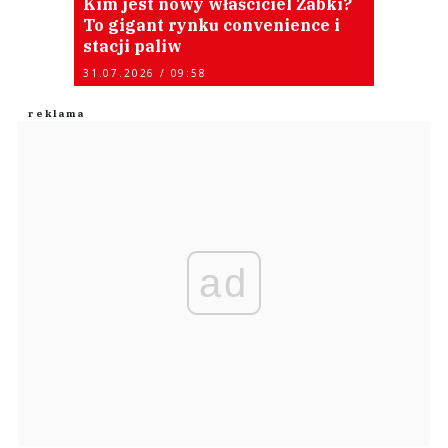
Kim jest nowy właściciel Żabki?
To gigant rynku convenience i
stacji paliw
31.07.2026 / 09:58
ad