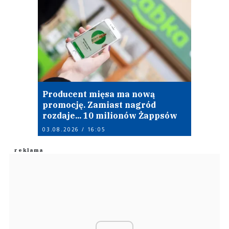
Producent mięsa ma nową
promocję. Zamiast nagród
rozdaje... 10 milionów Żappsów
03.08.2026 / 16:05