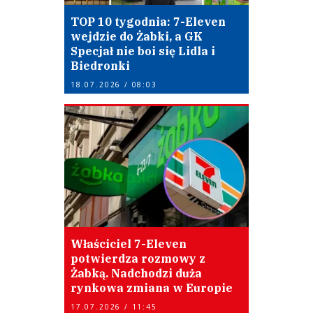
TOP 10 tygodnia: 7-Eleven
wejdzie do Żabki, a GK
Specjał nie boi się Lidla i
Biedronki
18.07.2026 / 08:03
Właściciel 7-Eleven
potwierdza rozmowy z
Żabką. Nadchodzi duża
rynkowa zmiana w Europie
17.07.2026 / 11:45