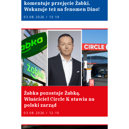
komentuje przejęcie Żabki.
Wskazuje też na fenomen Dino!
03.08.2026 / 13:19
Żabka pozostaje Żabką.
Właściciel Circle K stawia na
polski zarząd
03.08.2026 / 12:10