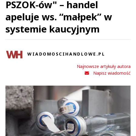
PSZOK-ów" – handel
apeluje ws. “małpek” w
systemie kaucyjnym
WIADOMOSCIHANDLOWE.PL
Najnowsze artykuły autora
Napisz wiadomość