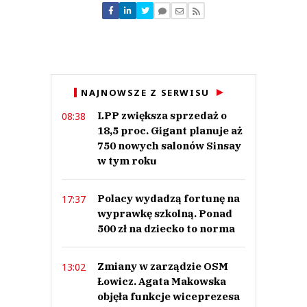
Nie znaleziono komentarzy
Zostaw swoje komentarze
Imię (Wymagane)
Anuluj
NAJNOWSZE Z SERWISU
Prześlij komentarz
LPP zwiększa sprzedaż o
08:38
18,5 proc. Gigant planuje aż
750 nowych salonów Sinsay
w tym roku
Polacy wydadzą fortunę na
17:37
wyprawkę szkolną. Ponad
500 zł na dziecko to norma
Zmiany w zarządzie OSM
13:02
Łowicz. Agata Makowska
objęła funkcje wiceprezesa