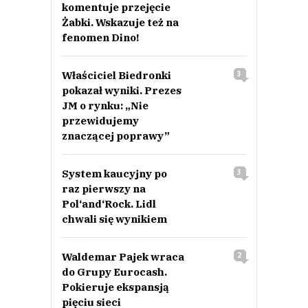
komentuje przejęcie
Żabki. Wskazuje też na
fenomen Dino!
Właściciel Biedronki
3
pokazał wyniki. Prezes
JM o rynku: „Nie
przewidujemy
znaczącej poprawy”
System kaucyjny po
3
raz pierwszy na
Pol‘and‘Rock. Lidl
chwali się wynikiem
Waldemar Pajek wraca
2
do Grupy Eurocash.
Pokieruje ekspansją
pięciu sieci