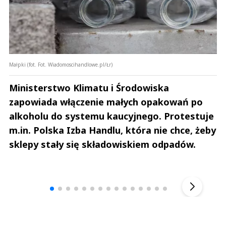
Małpki (fot. Fot. Wiadomoscihandlowe.pl/Łr)
Ministerstwo Klimatu i Środowiska
zapowiada włączenie małych opakowań po
alkoholu do systemu kaucyjnego. Protestuje
m.in. Polska Izba Handlu, która nie chce, żeby
sklepy stały się składowiskiem odpadów.
Andrzej i Marta Sterniccy
Marta i 
▶