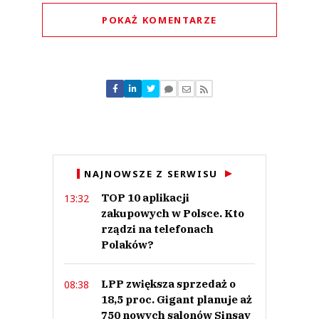
POKAŻ KOMENTARZE
Komentarze (
0
)
Nie znaleziono komentarzy
Zostaw swoje komentarze
Imię (Wymagane)
Anuluj
NAJNOWSZE Z SERWISU
Prześlij komentarz
TOP 10 aplikacji
13:32
zakupowych w Polsce. Kto
rządzi na telefonach
Polaków?
LPP zwiększa sprzedaż o
08:38
18,5 proc. Gigant planuje aż
750 nowych salonów Sinsay