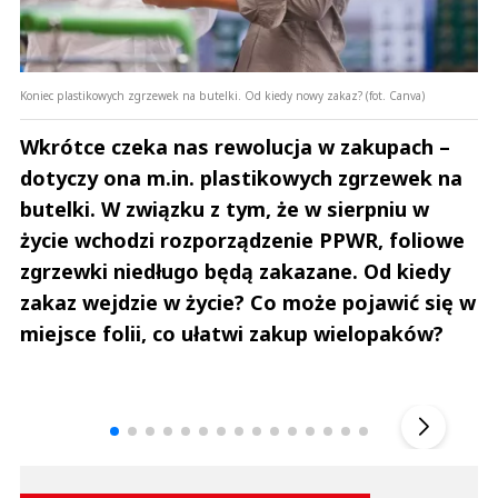
Koniec plastikowych zgrzewek na butelki. Od kiedy nowy zakaz? (fot. Canva)
Wkrótce czeka nas rewolucja w zakupach –
dotyczy ona m.in. plastikowych zgrzewek na
butelki. W związku z tym, że w sierpniu w
życie wchodzi rozporządzenie PPWR, foliowe
zgrzewki niedługo będą zakazane. Od kiedy
zakaz wejdzie w życie? Co może pojawić się w
miejsce folii, co ułatwi zakup wielopaków?
Andrzej i Marta Sterniccy
Marta i 
▶