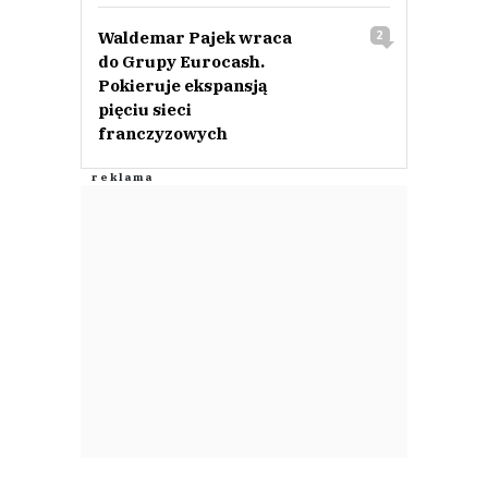
Waldemar Pajek wraca
2
do Grupy Eurocash.
Pokieruje ekspansją
pięciu sieci
franczyzowych