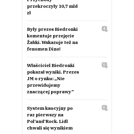
przekroczyły 10,7 mld
zł
Były prezes Biedronki
4
komentuje przejęcie
Żabki. Wskazuje też na
fenomen Dino!
Właściciel Biedronki
3
pokazał wyniki. Prezes
JM o rynku: „Nie
przewidujemy
znaczącej poprawy”
System kaucyjny po
3
raz pierwszy na
Pol‘and‘Rock. Lidl
chwali się wynikiem