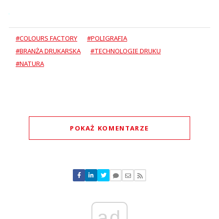
#COLOURS FACTORY
#POLIGRAFIA
#BRANŻA DRUKARSKA
#TECHNOLOGIE DRUKU
#NATURA
POKAŻ KOMENTARZE
Komentarze (
0
)
Nie znaleziono komentarzy
Zostaw swoje komentarze
Imię (Wymagane)
ad