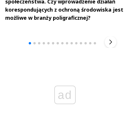
społeczeństwa. Czy wprowadzenie działań
korespondujących z ochroną środowiska jest
możliwe w branży poligraficznej?
Andrzej i Marta Sterniccy
Marta i 
▶
ad