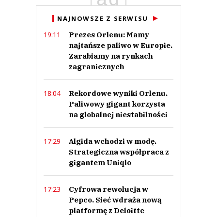
Anuluj
NAJNOWSZE Z SERWISU
Prześlij komentarz
Prezes Orlenu: Mamy
19:11
najtańsze paliwo w Europie.
Zarabiamy na rynkach
zagranicznych
Rekordowe wyniki Orlenu.
18:04
Paliwowy gigant korzysta
na globalnej niestabilności
Algida wchodzi w modę.
17:29
Strategiczna współpraca z
gigantem Uniqlo
Cyfrowa rewolucja w
17:23
Pepco. Sieć wdraża nową
platformę z Deloitte