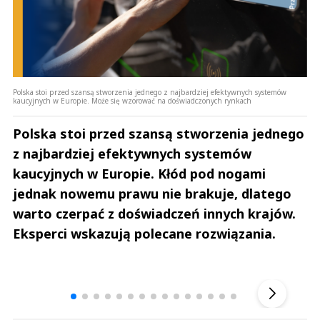
Polska stoi przed szansą stworzenia jednego z najbardziej efektywnych systemów
kaucyjnych w Europie. Może się wzorować na doświadczonych rynkach
Polska stoi przed szansą stworzenia jednego
z najbardziej efektywnych systemów
kaucyjnych w Europie. Kłód pod nogami
jednak nowemu prawu nie brakuje, dlatego
warto czerpać z doświadczeń innych krajów.
Eksperci wskazują polecane rozwiązania.
Andrzej i Marta Sterniccy
Marta i 
▶