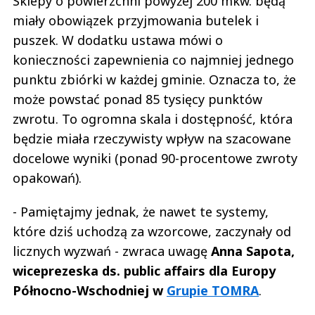
Sklepy o powierzchni powyżej 200 mkw. będą
miały obowiązek przyjmowania butelek i
puszek. W dodatku ustawa mówi o
konieczności zapewnienia co najmniej jednego
punktu zbiórki w każdej gminie. Oznacza to, że
może powstać ponad 85 tysięcy punktów
zwrotu. To ogromna skala i dostępność, która
będzie miała rzeczywisty wpływ na szacowane
docelowe wyniki (ponad 90-procentowe zwroty
opakowań).
- Pamiętajmy jednak, że nawet te systemy,
które dziś uchodzą za wzorcowe, zaczynały od
licznych wyzwań - zwraca uwagę
Anna Sapota,
wiceprezeska ds. public affairs dla Europy
Północno-Wschodniej w
Grupie TOMRA
.