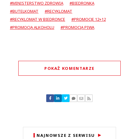
#MINISTERSTWO ZDROWIA
#BIEDRONKA
#BUTELKOMAT
#RECYKLOMAT
#RECYKLOMAT W BIEDRONCE
#PROMOCJE 12+12
#PROMOCJA ALKOHOLU
#PROMOCJA PIWA
POKAŻ KOMENTARZE
Komentarze (
3
)
Iza
08.06.2026 / 21:54
NAJNOWSZE Z SERWISU
This comment was minimized by the moderator on the site