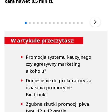
kara nawet 0,5 mln zł.
Andrzej i Marta Sterniccy
Marta i 
▶
W artykule przeczytasz:
Promocja systemu kaucyjnego
czy agresywny marketing
alkoholu?
Doniesienie do prokuratury za
działania promocyjne
Biedronki
Zgubne skutki promocji piwa
typu 12 + 12 gratis