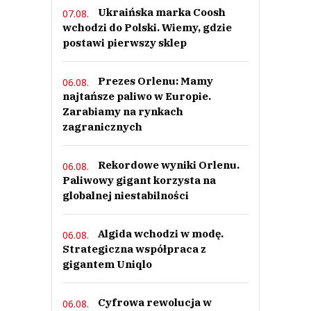
Ukraińska marka Coosh
07.08.
Nie znaleziono komentarzy
Zostaw swoje komentarze
wchodzi do Polski. Wiemy, gdzie
Imię (Wymagane)
postawi pierwszy sklep
Prezes Orlenu: Mamy
06.08.
Anuluj
najtańsze paliwo w Europie.
Zarabiamy na rynkach
Prześlij komentarz
zagranicznych
Rekordowe wyniki Orlenu.
06.08.
Paliwowy gigant korzysta na
globalnej niestabilności
Algida wchodzi w modę.
06.08.
Strategiczna współpraca z
gigantem Uniqlo
Cyfrowa rewolucja w
06.08.