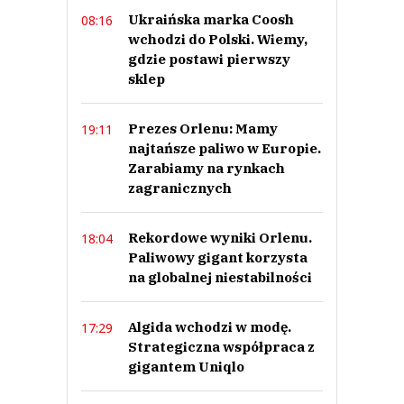
Ukraińska marka Coosh
08:16
Może zajmijcie się Państwo ważnymi sprawami bo jest ich wieeele a nie byle
pierdołami.
wchodzi do Polski. Wiemy,
Iza
gdzie postawi pierwszy
Odpowiedz
sklep
0
0
Prezes Orlenu: Mamy
19:11
najtańsze paliwo w Europie.
Zarabiamy na rynkach
zagranicznych
Rekordowe wyniki Orlenu.
18:04
Iza
08.06.2026 / 21:50
Paliwowy gigant korzysta
This comment was minimized by the moderator on the site
na globalnej niestabilności
Może zajmijcie się Państwo ważnymi sprawami bo jest ich wieeele a nie byle
pierdołami.
Algida wchodzi w modę.
17:29
Iza
Strategiczna współpraca z
Odpowiedz
gigantem Uniqlo
0