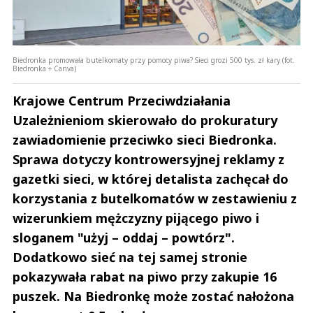
Biedronka promowała butelkomaty przy pomocy piwa? Sieci grozi 500 tys. zł kary (fot.
Biedronka + Canva)
Krajowe Centrum Przeciwdziałania
Uzależnieniom skierowało do prokuratury
zawiadomienie przeciwko sieci Biedronka.
Sprawa dotyczy kontrowersyjnej reklamy z
gazetki sieci, w której detalista zachęcał do
korzystania z butelkomatów w zestawieniu z
wizerunkiem mężczyzny pijącego piwo i
sloganem "użyj – oddaj – powtórz".
Dodatkowo sieć na tej samej stronie
pokazywała rabat na piwo przy zakupie 16
puszek. Na Biedronkę może zostać nałożona