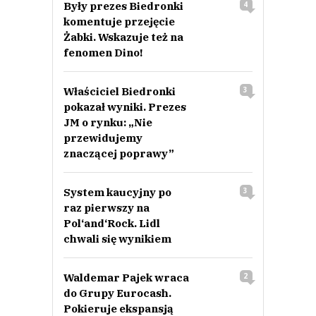
Były prezes Biedronki
4
komentuje przejęcie
Żabki. Wskazuje też na
fenomen Dino!
Właściciel Biedronki
3
pokazał wyniki. Prezes
JM o rynku: „Nie
przewidujemy
znaczącej poprawy”
System kaucyjny po
3
raz pierwszy na
Pol‘and‘Rock. Lidl
chwali się wynikiem
Waldemar Pajek wraca
2
do Grupy Eurocash.
Pokieruje ekspansją