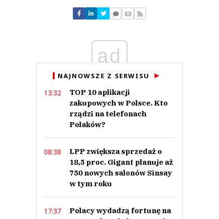
Nie znaleziono komentarzy
Zostaw swoje komentarze
Imię (Wymagane)
ad
Anuluj
NAJNOWSZE Z SERWISU
Prześlij komentarz
TOP 10 aplikacji
13:32
zakupowych w Polsce. Kto
rządzi na telefonach
Polaków?
LPP zwiększa sprzedaż o
08:38
18,5 proc. Gigant planuje aż
750 nowych salonów Sinsay
w tym roku
Polacy wydadzą fortunę na
17:37