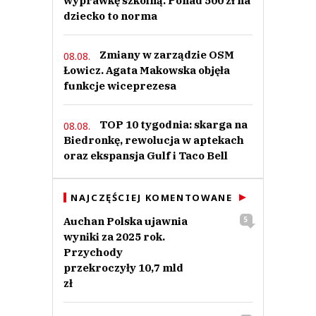
wyprawkę szkolną. Ponad 500 zł na
dziecko to norma
Zmiany w zarządzie OSM
08.08.
Łowicz. Agata Makowska objęła
funkcje wiceprezesa
TOP 10 tygodnia: skarga na
08.08.
Biedronkę, rewolucja w aptekach
oraz ekspansja Gulf i Taco Bell
NAJCZĘŚCIEJ KOMENTOWANE
Auchan Polska ujawnia
5
wyniki za 2025 rok.
Przychody
przekroczyły 10,7 mld
zł