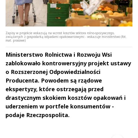
Zapisy w projekcie wskazują na wzrost kosztów sektora rolno-spożywczego,
związanych z gospodarką odpadami opakowaniowymi - wskazuje ministerstwo (fot.
mat. prasowe)
Ministerstwo Rolnictwa i Rozwoju Wsi
zablokowało kontrowersyjny projekt ustawy
o Rozszerzonej Odpowiedzialności
Producenta. Powodem są rządowe
ekspertyzy, które ostrzegają przed
drastycznym skokiem kosztów opakowań i
uderzeniem w portfele konsumentów -
podaje Rzeczpospolita.
Andrzej i Marta Sterniccy
Marta i 
▶