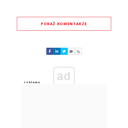
POKAŻ KOMENTARZE
Komentarze (
0
)
Nie znaleziono komentarzy
Zostaw swoje komentarze
Imię (Wymagane)
ad
Anuluj
Prześlij komentarz