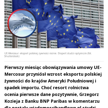
UE-Mercosur: eksport polskiej żywności rośnie. Ekspert studzi optymizm (fot.
Shutterstock)
Pierwszy miesiąc obowiązywania umowy UE-
Mercosur przyniósł wzrost eksportu polskiej
żywności do krajów Ameryki Południowej i
spadek importu. Choć resort rolnictwa
ocenia pierwsze dane pozytywnie, Grzegorz
Kozieja z Banku BNP Paribas w komentarzu
dla portalu wiadomoscihandlowe.pl studzi