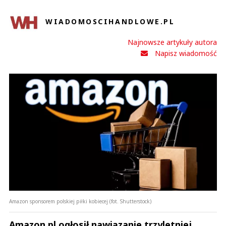
WIADOMOSCIHANDLOWE.PL
Najnowsze artykuły autora
Napisz wiadomość
Amazon sponsorem polskiej piłki kobiecej (fot. Shutterstock)
Amazon.pl ogłosił nawiązanie trzyletniej