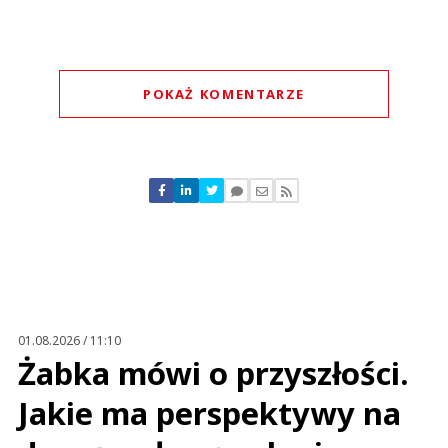
POKAŻ KOMENTARZE
Komentarze (
0
)
Nie znaleziono komentarzy
Zostaw swoje komentarze
Imię (Wymagane)
Anuluj
Prześlij komentarz
01.08.2026 / 11:10
Żabka mówi o przyszłości.
Jakie ma perspektywy na