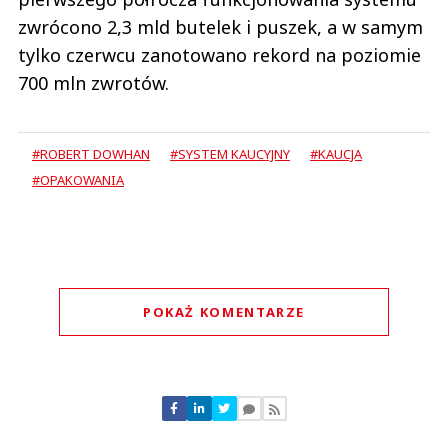
tylko czerwcu zanotowano rekord na poziomie
700 mln zwrotów.
#ROBERT DOWHAN
#SYSTEM KAUCYJNY
#KAUCJA
#OPAKOWANIA
POKAŻ KOMENTARZE
Komentarze (
0
)
Nie znaleziono komentarzy
Zostaw swoje komentarze
Imię (Wymagane)