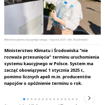
Wdrożenie systemu kaucyjnego nastąpi 1 stycznia 2025 r. (fot. Shutterstock)
Ministerstwo Klimatu i Środowiska "nie
rozważa przesunięcia" terminu uruchomienia
systemu kaucyjnego w Polsce. System ma
zacząć obowiązywać 1 stycznia 2025 r.,
pomimo licznych apeli m.in. producentów
napojów o opóźnienie terminu o rok.
Andrzej i Marta Sterniccy
Marta i 
▶