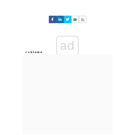
Komentarze (
0
)
Nie znaleziono komentarzy
Zostaw swoje komentarze
Imię (Wymagane)
ad
Anuluj
Prześlij komentarz