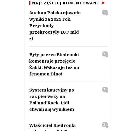
NAJCZĘŚCIEJ KOMENTOWANE
Auchan Polska ujawnia
5
wyniki za 2025 rok.
Przychody
przekroczyły 10,7 mld
zł
Były prezes Biedronki
4
komentuje przejęcie
Żabki. Wskazuje też na
fenomen Dino!
System kaucyjny po
3
raz pierwszy na
Pol‘and‘Rock. Lidl
chwali się wynikiem
Właściciel Biedronki
3