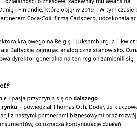
o i działalności biznesowej zapewniły mu awans na
nię i Finlandię, które objął w 2019 r. W tym czasie 
partnerem Coca-Coli, firmą Carlsberg, udoskonalając
ektora krajowego na Belgię i Luksemburg, a 1 kwiet
 Kraje Bałtyckie zajmując analogiczne stanowisko. Oz
owa dyrektor generalna na ten region zamienili się
zef?
ie i pasja przyczynią się do
dalszego
m rynku
– powiedział Thomas Oth.
Dodał, że kluczow
lacji z naszymi partnerami biznesowymi oraz rozwój
konsumentów, co oznacza kontynuuację działań