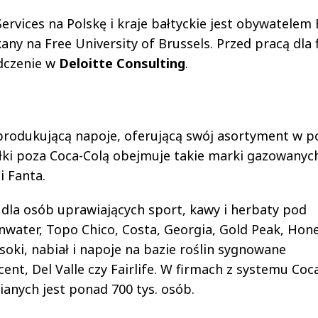
rvices na Polskę i kraje bałtyckie jest obywatelem B
any na Free University of Brussels. Przed pracą dla 
dczenie w
Deloitte Consulting
.
produkującą napoje, oferującą swój asortyment w 
półki poza Coca-Colą obejmuje takie marki gazowanyc
i Fanta.
 dla osób uprawiających sport, kawy i herbaty pod
water, Topo Chico, Costa, Georgia, Gold Peak, Hone
oki, nabiał i napoje na bazie roślin sygnowane
nt, Del Valle czy Fairlife. W firmach z systemu Coc
nianych jest ponad 700 tys. osób.