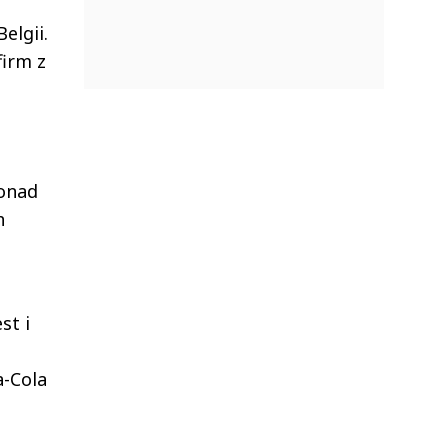
elgii.
firm z
ponad
h
st i
a-Cola