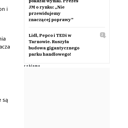
pokazał wyniki. Prezes
JM o rynku: „Nie
on i
przewidujemy
znaczącej poprawy”
Lidl, Pepco i TEDi w
2
nia
Tarnowie. Ruszyła
nacza
budowa gigantycznego
parku handlowego!
e
są