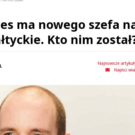
. Kto nim został?
ces ma nowego szefa n
ałtyckie. Kto nim został
Najnowsze artykuł
L
Napisz wi