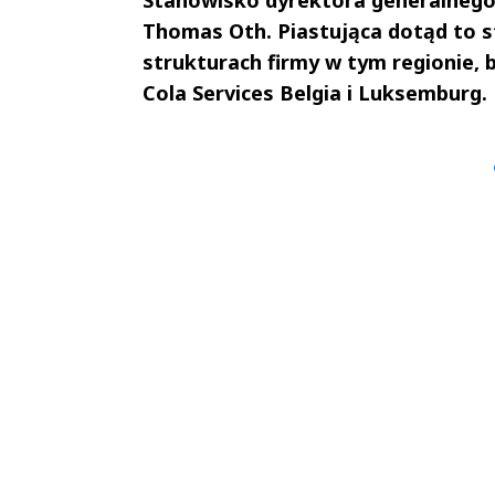
Thomas Oth. Piastująca dotąd to st
strukturach firmy w tym regionie, b
Cola Services Belgia i Luksemburg.
Andrzej i Marta
Marta i An
Sterniccy
Sterniccy
▶
▶