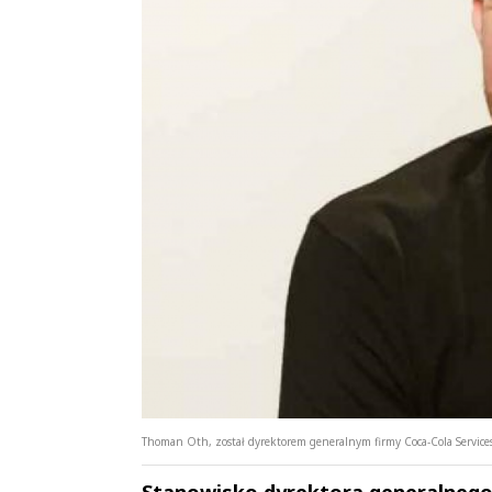
Thoman Oth, został dyrektorem generalnym firmy Coca-Cola Services n
Stanowisko dyrektora generalnego C