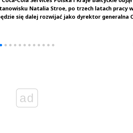
anowisku Natalia Stroe, po trzech latach pracy 
ędzie się dalej rozwijać jako dyrektor generalna 
drzej
Michał Stężalski
FineDiningWe
▶
▶
ad