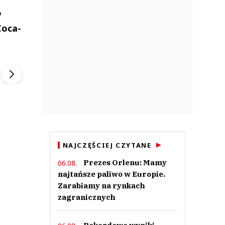
w
Coca-
ek
Szefem być Sezon 2
Marcin Przybysz
▶
▶
NAJCZĘŚCIEJ CZYTANE
Prezes Orlenu: Mamy
06.08.
najtańsze paliwo w Europie.
Zarabiamy na rynkach
zagranicznych