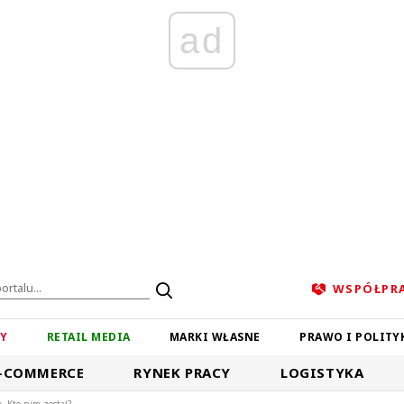
ad
WSPÓŁPR
ZY
RETAIL MEDIA
MARKI WŁASNE
PRAWO I POLITY
-COMMERCE
RYNEK PRACY
LOGISTYKA