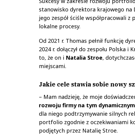
Sukcesy w zakresie rozwoju portfoli
stanowisko dyrektora krajowego na Da
jego zespół ściśle współpracowali z 
lokalne procesy.
Od 2021 r. Thomas pełnił funkcję dyr
2024 r. dołączył do zespołu Polska i
to, że on i
Natalia Stroe
, dotychczas
miejscami.
Jakie cele stawia sobie nowy s
– Mam nadzieję, że moje doświadczen
rozwoju firmy na tym dynamiczny
dla niego podtrzymywanie silnych re
portfolio zgodnie z oczekiwaniami 
podjętych przez Natalię Stroe.