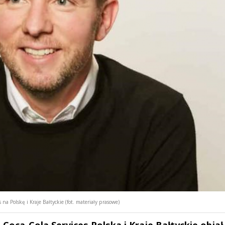
a Polskę i Kraje Bałtyckie (fot. materiały prasowe)
oca-Cola Services Polska i Kraje Bałtyckie objął