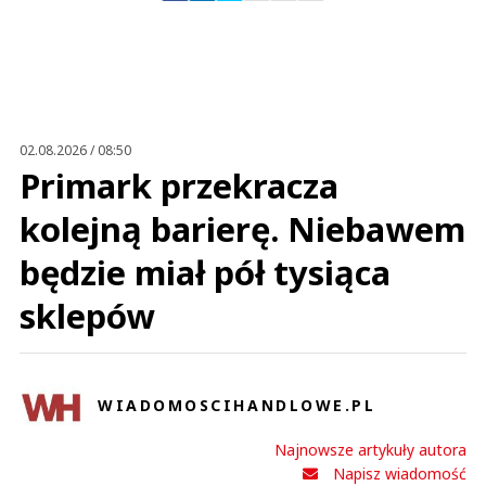
smok
18.03.2024 / 09:01
This comment was minimized by the moderator on the site
02.08.2026 / 08:50
nowy etap - czas start!
Primark przekracza
smok
Odpowiedz
kolejną barierę. Niebawem
2
będzie miał pół tysiąca
5
sklepów
Salgar
WIADOMOSCIHANDLOWE.PL
07.03.2024 / 09:34
This comment was minimized by the moderator on the site
Najnowsze artykuły autora
Napisz wiadomość
Najważniejsze że ktoś z doświadczeniem