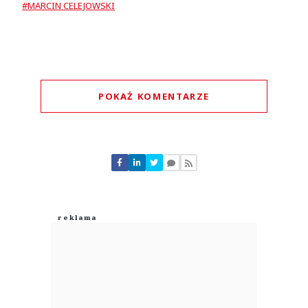
#MARCIN CELEJOWSKI
POKAŻ KOMENTARZE
Komentarze (
0
)
Nie znaleziono komentarzy
Zostaw swoje komentarze
Imię (Wymagane)
Anuluj
Prześlij komentarz