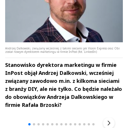
Andrzej Dalkowski, związany wcześniej z takimi sieciami jak Vision Express oraz Obi
został nowym dyrektorem marketingu w firmie InPost (fot. LinkedIn)
Stanowisko dyrektora marketingu w firmie
InPost objął Andrzej Dalkowski, wcześniej
związany zawodowo m.in. z kilkoma sieciami
z branży DIY, ale nie tylko. Co będzie należało
do obowiązków Andrzeja Dalkowskiego w
firmie Rafała Brzoski?
Andrzej i Marta Sterniccy
Marta i 
▶