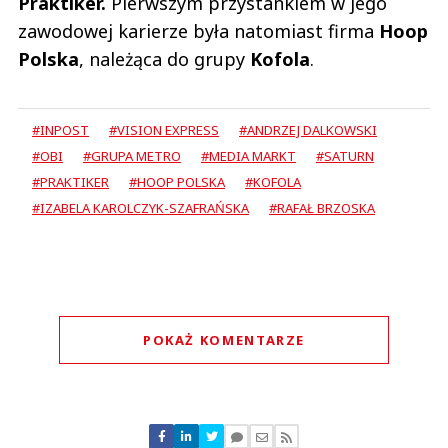
Praktiker.
Pierwszym przystankiem w jego
zawodowej karierze była natomiast firma
Hoop
Polska
, należąca do grupy
Kofola
.
#INPOST
#VISION EXPRESS
#ANDRZEJ DALKOWSKI
#OBI
#GRUPA METRO
#MEDIA MARKT
#SATURN
#PRAKTIKER
#HOOP POLSKA
#KOFOLA
#IZABELA KAROLCZYK-SZAFRAŃSKA
#RAFAŁ BRZOSKA
POKAŻ KOMENTARZE
Komentarze (
5
)