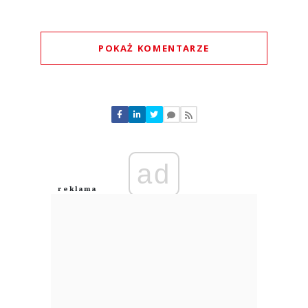
POKAŻ KOMENTARZE
Komentarze (
1
)
ad
Krzysztof
02.08.2026 / 14:33
This comment was minimized by the moderator on the site
A Gdańsk kiedy???
Krzysztof
Odpowiedz
0
0