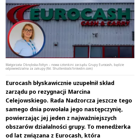
Małgorzata Obrębska-Foltyn – nowa członkini zarządu Grupy Eurocash, będzie
odpowiedzialna za zakupy (fot. Shutterstock/linkedin.com)
Eurocash błyskawicznie uzupełnił skład
zarządu po rezygnacji Marcina
Celejowskiego. Rada Nadzorcza jeszcze tego
samego dnia powołała jego następczynię,
powierzając jej jeden z najważniejszych
obszarów działalności grupy. To menedżerka
od lat związana z Eurocash, która