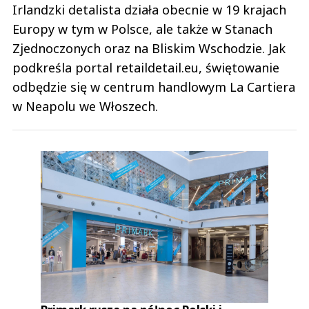
Irlandzki detalista działa obecnie w 19 krajach
Europy w tym w Polsce, ale także w Stanach
Zjednoczonych oraz na Bliskim Wschodzie. Jak
Leon
27.02.2024 / 14:51
podkreśla portal retaildetail.eu, świętowanie
This comment was minimized by the moderator on the site
odbędzie się w centrum handlowym La Cartiera
Życzę powodzenia, oby wszystko szło w dobrym kierunku
w Neapolu we Włoszech.
Leon
Odpowiedz
2
5
Zuzanka
26.02.2024 / 10:10
This comment was minimized by the moderator on the site
Pozostaje trzymać kciuki :)