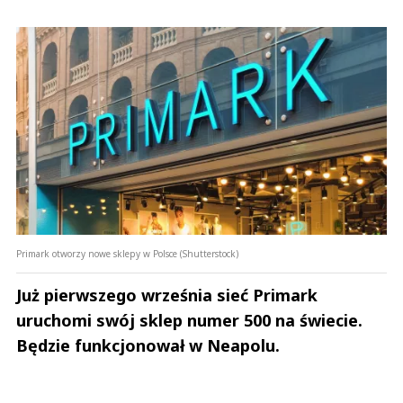
Salgar
Odpowiedz
2
5
Emik
01.03.2024 / 14:33
This comment was minimized by the moderator on the site
Primark otworzy nowe sklepy w Polsce (Shutterstock)
Gratulacje! Myślę, że to dobre posunięcie.
Emik
Już pierwszego września sieć Primark
Odpowiedz
uruchomi swój sklep numer 500 na świecie.
2
Będzie funkcjonował w Neapolu.
5