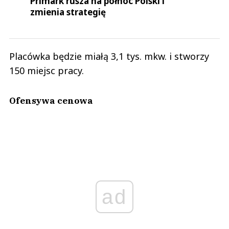
Primark rusza na północ Polski i
Zuzanka
zmienia strategię
Odpowiedz
2
5
Placówka będzie miałą 3,1 tys. mkw. i stworzy
Nie znaleziono komentarzy
150 miejsc pracy.
Zostaw swoje komentarze
Imię (Wymagane)
Ofensywa cenowa
Anuluj
Prześlij komentarz
ad