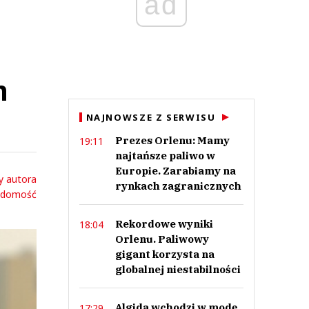
ad
m
NAJNOWSZE Z SERWISU
Prezes Orlenu: Mamy
19:11
najtańsze paliwo w
Europie. Zarabiamy na
y autora
rynkach zagranicznych
adomość
Rekordowe wyniki
18:04
Orlenu. Paliwowy
gigant korzysta na
globalnej niestabilności
Algida wchodzi w modę.
17:29