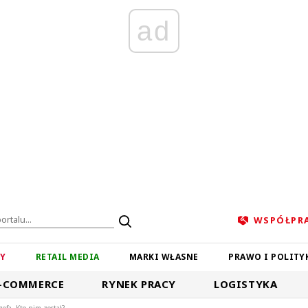
ad
WSPÓŁPR
ZY
RETAIL MEDIA
MARKI WŁASNE
PRAWO I POLITY
-COMMERCE
RYNEK PRACY
LOGISTYKA