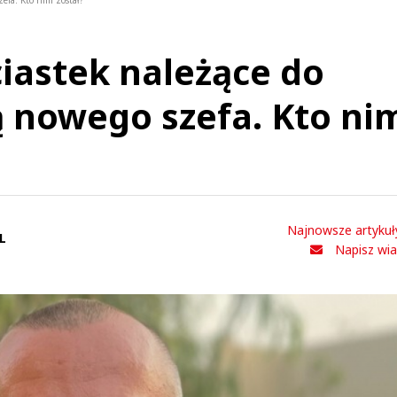
efa. Kto nim został?
ciastek należące do
 nowego szefa. Kto ni
Najnowsze artykuł
L
Napisz wi