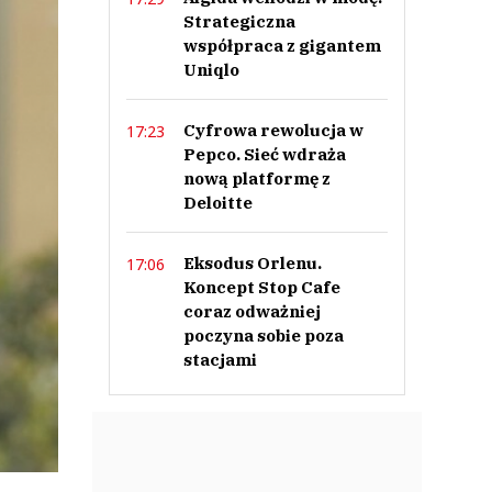
Strategiczna
współpraca z gigantem
Uniqlo
Cyfrowa rewolucja w
17:23
Pepco. Sieć wdraża
nową platformę z
Deloitte
Eksodus Orlenu.
17:06
Koncept Stop Cafe
coraz odważniej
poczyna sobie poza
stacjami