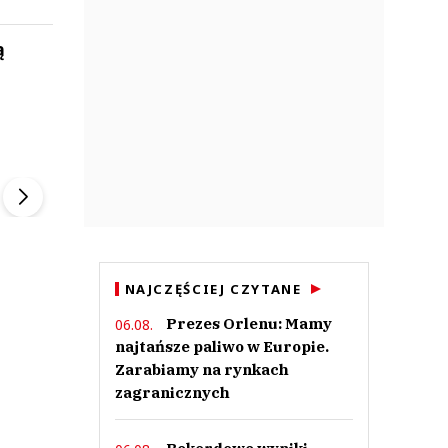
ą
ek
Szefem być Sezon 2
Marcin Przybysz
▶
▶
NAJCZĘŚCIEJ CZYTANE
Prezes Orlenu: Mamy
06.08.
najtańsze paliwo w Europie.
Zarabiamy na rynkach
zagranicznych