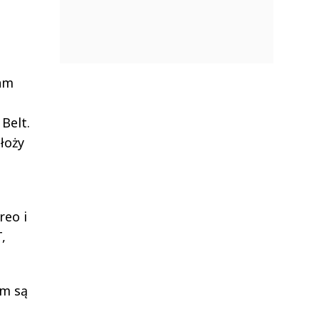
am
Belt.
łoży
reo i
,
em są