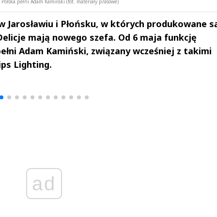
 Polska pełni Adam Kamiński (fot. materiały prasowe)
w Jarosławiu i Płońsku, w których produkowane s
Delicje mają nowego szefa. Od 6 maja funkcję
ełni Adam Kamiński, związany wcześniej z takimi
ips Lighting.
drzej
Michał Stężalski
FineDiningWe
▶
▶
ad