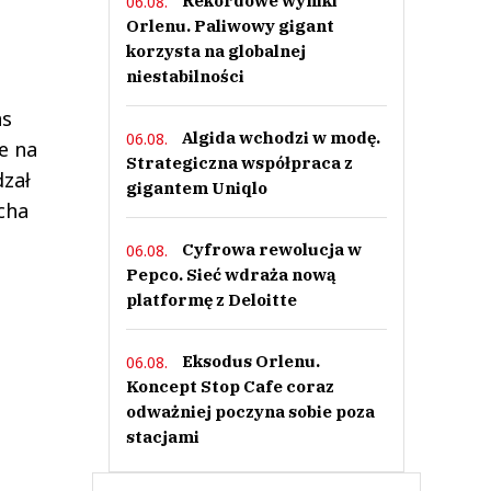
Rekordowe wyniki
06.08.
Orlenu. Paliwowy gigant
korzysta na globalnej
niestabilności
as
Algida wchodzi w modę.
06.08.
e na
Strategiczna współpraca z
dzał
gigantem Uniqlo
cha
Cyfrowa rewolucja w
06.08.
Pepco. Sieć wdraża nową
platformę z Deloitte
Eksodus Orlenu.
06.08.
Koncept Stop Cafe coraz
odważniej poczyna sobie poza
stacjami