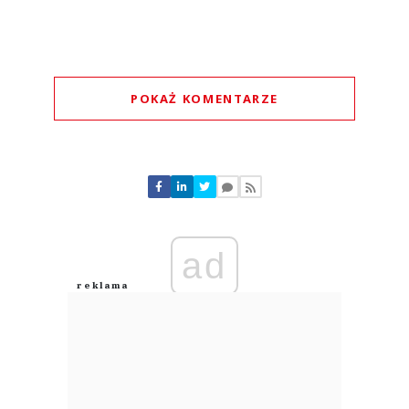
POKAŻ KOMENTARZE
Komentarze (
0
)
Nie znaleziono komentarzy
Zostaw swoje komentarze
Imię (Wymagane)
ad
Anuluj
Prześlij komentarz