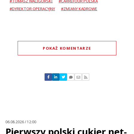
#TOMASZ WALIGÓRSKI
#CARREFOUR POLSKA
#DYREKTOR OPERACYJNY
#ZMIANY KADROWE
POKAŻ KOMENTARZE
Komentarze (
0
)
Nie znaleziono komentarzy
Zostaw swoje komentarze
Imię (Wymagane)
Anuluj
Prześlij komentarz
06.08.2026 / 12:00
Pierwszy polski cukier net-