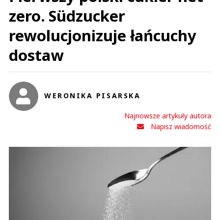
zero. Südzucker
rewolucjonizuje łańcuchy
dostaw
WERONIKA PISARSKA
Najnowsze artykuły autora
Napisz wiadomość