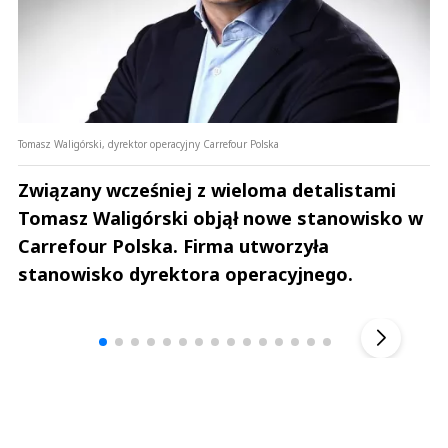
Tomasz Waligórski, dyrektor operacyjny Carrefour Polska
Związany wcześniej z wieloma detalistami
Tomasz Waligórski objął nowe stanowisko w
Carrefour Polska. Firma utworzyła
stanowisko dyrektora operacyjnego.
Andrzej i Marta Sterniccy
Marta i 
▶