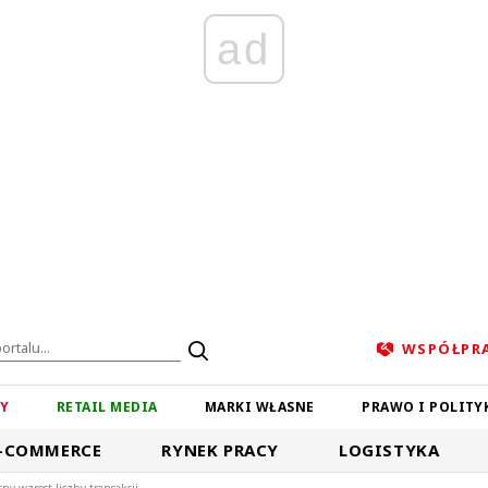
ad
WSPÓŁPR
ZY
RETAIL MEDIA
MARKI WŁASNE
PRAWO I POLITY
-COMMERCE
RYNEK PRACY
LOGISTYKA