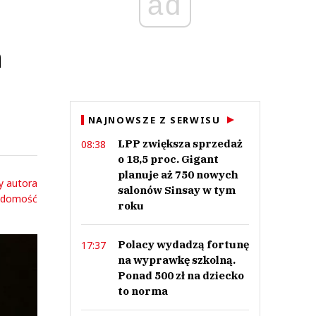
ad
h
NAJNOWSZE Z SERWISU
LPP zwiększa sprzedaż
08:38
o 18,5 proc. Gigant
planuje aż 750 nowych
y autora
salonów Sinsay w tym
adomość
roku
Polacy wydadzą fortunę
17:37
na wyprawkę szkolną.
Ponad 500 zł na dziecko
to norma