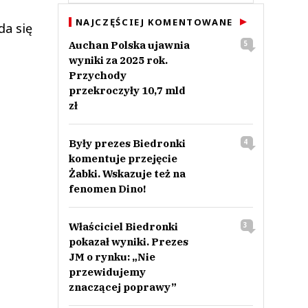
NAJCZĘŚCIEJ KOMENTOWANE
da się
Auchan Polska ujawnia
5
wyniki za 2025 rok.
Przychody
przekroczyły 10,7 mld
zł
Były prezes Biedronki
4
komentuje przejęcie
Żabki. Wskazuje też na
fenomen Dino!
Właściciel Biedronki
3
pokazał wyniki. Prezes
JM o rynku: „Nie
przewidujemy
znaczącej poprawy”