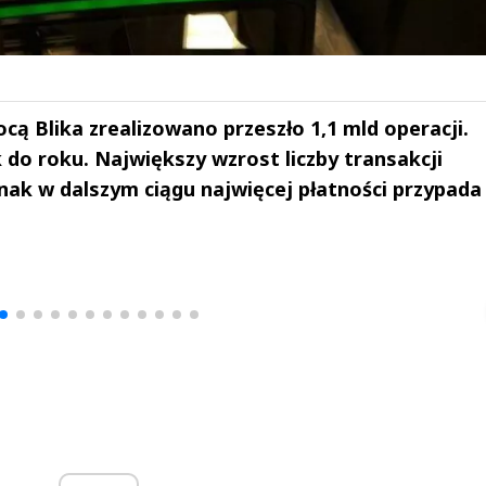
cą Blika zrealizowano przeszło 1,1 mld operacji.
 do roku. Największy wzrost liczby transakcji
k w dalszym ciągu najwięcej płatności przypada
drzej
Michał Stężalski
FineDiningWe
▶
▶