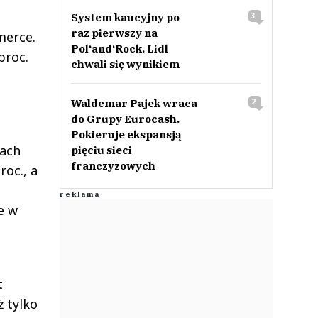
System kaucyjny po
3
raz pierwszy na
merce.
Pol‘and‘Rock. Lidl
proc.
chwali się wynikiem
Waldemar Pajek wraca
2
do Grupy Eurocash.
Pokieruje ekspansją
iach
pięciu sieci
franczyzowych
roc., a
e w
t
ż tylko