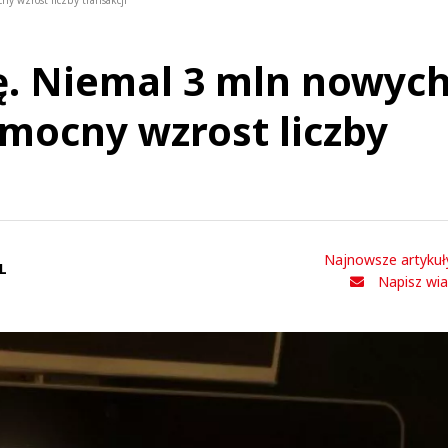
y wzrost liczby transakcji
łę. Niemal 3 mln nowyc
mocny wzrost liczby
Najnowsze artykuł
L
Napisz wi