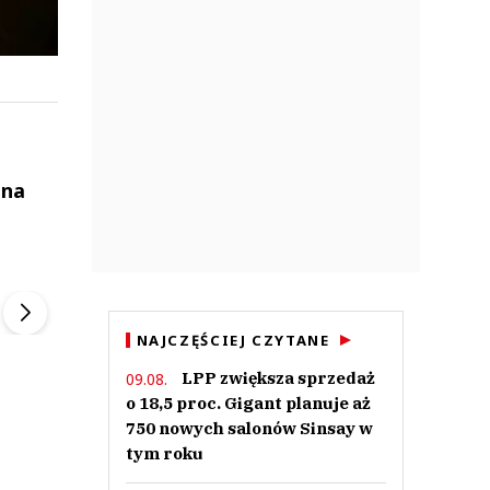
 na
ek
Szefem być Sezon 2
Marcin Przybysz
▶
▶
NAJCZĘŚCIEJ CZYTANE
LPP zwiększa sprzedaż
09.08.
o 18,5 proc. Gigant planuje aż
750 nowych salonów Sinsay w
tym roku