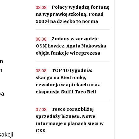
Polacy wydadzą fortunę
08.08.
na wyprawkę szkolną. Ponad
500 zł na dziecko to norma
Zmiany w zarządzie
08.08.
OSM Łowicz. Agata Makowska
objęła funkcje wiceprezesa
ln
n
TOP 10 tygodnia:
08.08.
skarga na Biedronkę,
rewolucja w aptekach oraz
ekspansja Gulf i Taco Bell
ba
Tesco coraz bliżej
07.08.
sprzedaży biznesu. Nowe
informacje o planach sieci w
CEE
akcji