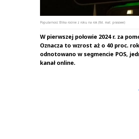
Popularność Blika rośnie z roku na rok (fot. mat. prasowe)
W pierwszej połowie 2024 r. za pomo
Oznacza to wzrost aż o 40 proc. rok
odnotowano w segmencie POS, jedna
kanał online.
Andrzej i Marta
Marta i An
Sterniccy
Sterniccy
▶
▶