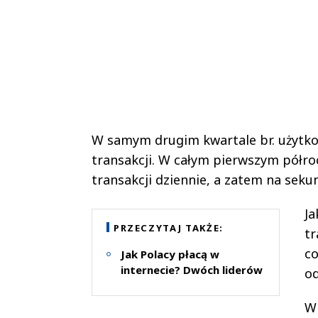
W samym drugim kwartale br. użytk
transakcji. W całym pierwszym półro
transakcji dziennie, a zatem na seku
Ja
PRZECZYTAJ TAKŻE:
tr
co
Jak Polacy płacą w
internecie? Dwóch liderów
o
W 