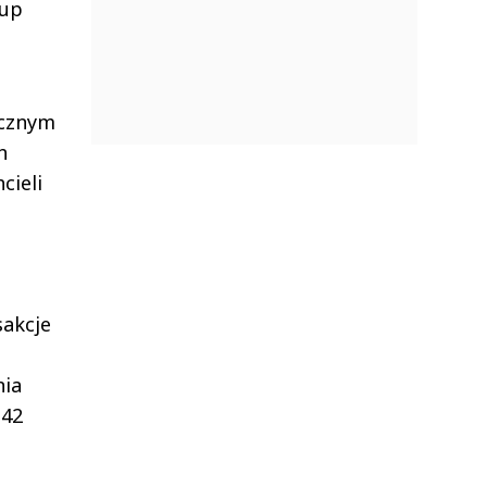
rup
icznym
h
cieli
sakcje
nia
,42