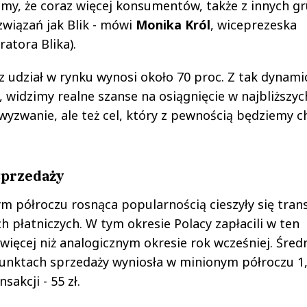
my, że coraz więcej konsumentów, także z innych g
związań jak Blik - mówi
Monika Król
, wiceprezeska
atora Blika).
sz udział w rynku wynosi około 70 proc. Z tak dynam
widzimy realne szanse na osiągnięcie w najbliższyc
wyzwanie, ale też cel, który z pewnością będziemy ch
sprzedaży
m półroczu rosnąca popularnością cieszyły się tran
 płatniczych. W tym okresie Polacy zapłacili w ten
 więcej niż analogicznym okresie rok wcześniej. Śred
 punktach sprzedaży wyniosła w minionym półroczu 1
akcji - 55 zł.