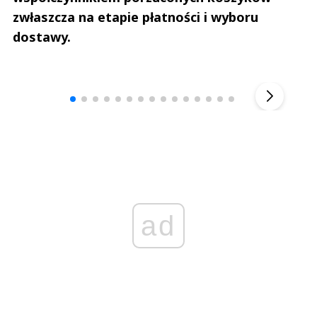
zwłaszcza na etapie płatności i wyboru
dostawy.
Andrzej i Marta Sterniccy
Marta i 
▶
ad