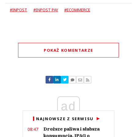
#INPOST
#INPOST PAY
#ECOMMERCE
POKAŻ KOMENTARZE
Komentarze (
0
)
Nie znaleziono komentarzy
Zostaw swoje komentarze
Imię (Wymagane)
ad
Anuluj
NAJNOWSZE Z SERWISU
Prześlij komentarz
Droższe paliwa i słabsza
08:47
konsumpcja. IPAG o