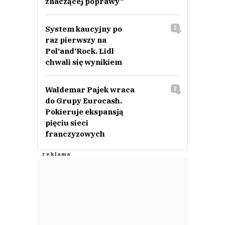
znaczącej poprawy”
System kaucyjny po
2
raz pierwszy na
Pol‘and‘Rock. Lidl
chwali się wynikiem
Waldemar Pajek wraca
2
do Grupy Eurocash.
Pokieruje ekspansją
pięciu sieci
franczyzowych