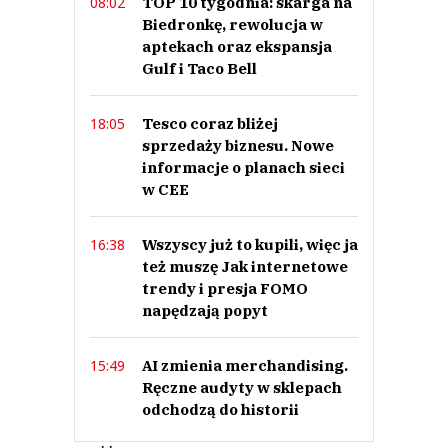
TOP 10 tygodnia: skarga na
08:02
7
Biedronkę, rewolucja w
0
aptekach oraz ekspansja
Gulf i Taco Bell
Tesco coraz bliżej
18:05
sprzedaży biznesu. Nowe
monit
informacje o planach sieci
27.09.2017 / 17:04
w CEE
This comment was minimized by the moderator on the site
Byly parner Eurocas oraz byly wlasciciel sklepu spozywczego w Polsce
Wszyscy już to kupili, więc ja
16:38
jest bankrutem i oczekuje komornika.
też muszę Jak internetowe
monit
Odpowiedz
trendy i presja FOMO
napędzają popyt
17
2
AI zmienia merchandising.
15:49
Ręczne audyty w sklepach
Nie znaleziono komentarzy
Zostaw swoje komentarze
odchodzą do historii
Imię (Wymagane)