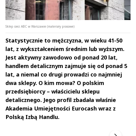
Sklep sieci ABC w Warszawie (materiały prasowe)
Statystycznie to mężczyzna, w wieku 41-50
lat, z wykształceniem średnim lub wyższym.
Jest aktywny zawodowo od ponad 20 lat,
handlem detalicznym zajmuje się od ponad 5
lat, a niemal co drugi prowadzi co najmniej
dwa sklepy. O kim mowa? O polskim
przedsiębiorcy – właścicielu sklepu
detalicznego. Jego profil zbadała właśnie
Akademia Umiejętności Eurocash wraz z
Polską Izbą Handlu.
Andrzej i Marta Sterniccy
Marta i 
▶