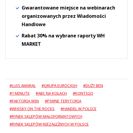
Gwarantowane miejsce na webinarach
organizowanych przez Wiadomości
Handlowe
Rabat 30% na wybrane raporty WH
MARKET
#LUIS AMARAL
#GRUPA EUROCASH
#DUŻY BEN
#1 MINUTE
#ABC NA KOŁACH
#KONTIGO
#FAKTORIA WIN
#PIWNE TERYTORIA
#WHISKY ON THE ROCKS
#HANDEL W POLSCE
#RYNEK SKLEPÓW MAŁOFORMATOWYCH
#RYNEK SKLEPÓW NIEZALEŻNYCH W POLSCE