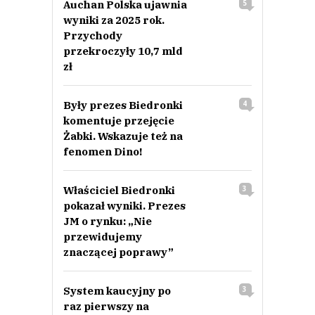
Auchan Polska ujawnia
5
wyniki za 2025 rok.
Przychody
przekroczyły 10,7 mld
zł
Były prezes Biedronki
4
komentuje przejęcie
Żabki. Wskazuje też na
fenomen Dino!
Właściciel Biedronki
3
pokazał wyniki. Prezes
JM o rynku: „Nie
przewidujemy
znaczącej poprawy”
System kaucyjny po
3
raz pierwszy na