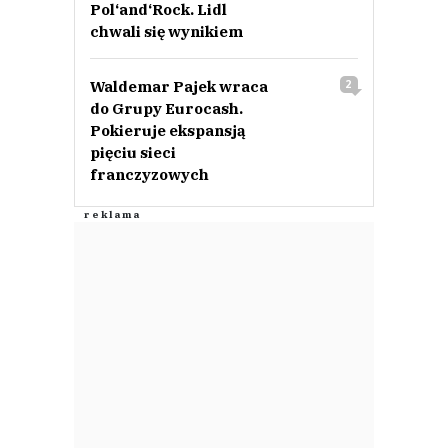
Pol‘and‘Rock. Lidl
chwali się wynikiem
Waldemar Pajek wraca
2
do Grupy Eurocash.
Pokieruje ekspansją
pięciu sieci
franczyzowych