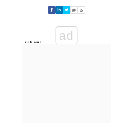
Nie znaleziono komentarzy
Zostaw swoje komentarze
Imię (Wymagane)
ad
Anuluj
Prześlij komentarz