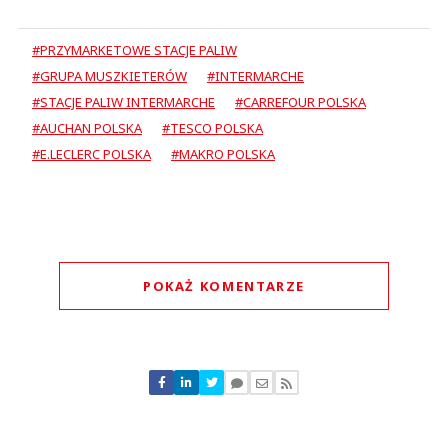
#PRZYMARKETOWE STACJE PALIW
#GRUPA MUSZKIETERÓW
#INTERMARCHE
#STACJE PALIW INTERMARCHE
#CARREFOUR POLSKA
#AUCHAN POLSKA
#TESCO POLSKA
#E.LECLERC POLSKA
#MAKRO POLSKA
POKAŻ KOMENTARZE
Komentarze (
0
)
Nie znaleziono komentarzy
Zostaw swoje komentarze
Imię (Wymagane)