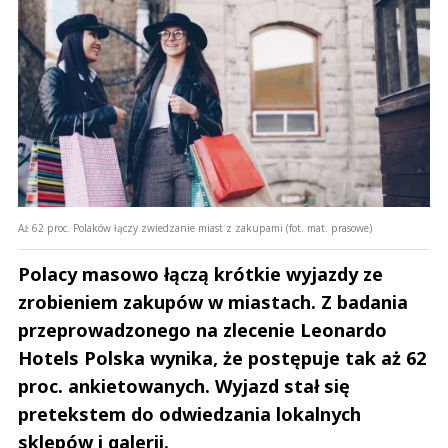
Aż 62 proc. Polaków łączy zwiedzanie miast z zakupami (fot. mat. prasowe)
Polacy masowo łączą krótkie wyjazdy ze
zrobieniem zakupów w miastach. Z badania
przeprowadzonego na zlecenie Leonardo
Hotels Polska wynika, że postępuje tak aż 62
proc. ankietowanych. Wyjazd stał się
pretekstem do odwiedzania lokalnych
sklepów i galerii.