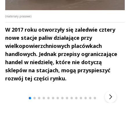
(materiały prasowe)
W 2017 roku otworzyły się zaledwie cztery
nowe stacje paliw działające przy
wielkopowierzchniowych placówkach
handlowych. Jednak przepisy ograniczające
handel w niedzielę, które nie dotyczą
sklepów na stacjach, mogą przyspieszyć
rozwój tej części rynku.
Andrzej i Marta Sterniccy
Marta i 
▶