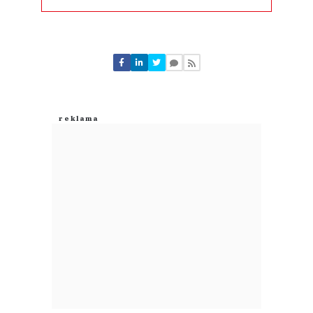
Komentarze (
0
)
Nie znaleziono komentarzy
Zostaw swoje komentarze
Imię (Wymagane)
Anuluj
Prześlij komentarz