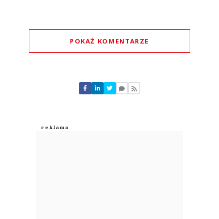
POKAŻ KOMENTARZE
Komentarze (
0
)
Nie znaleziono komentarzy
Zostaw swoje komentarze
Imię (Wymagane)
Anuluj
Prześlij komentarz