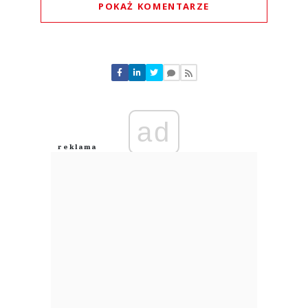
POKAŻ KOMENTARZE
Komentarze (
0
)
Nie znaleziono komentarzy
Zostaw swoje komentarze
Imię (Wymagane)
ad
Anuluj
Prześlij komentarz