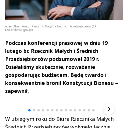
Adam Abramowicz, Rzecznik Małych i Średnich Przedsiębiorców (fot.
rzecznikmsp.gov.pl)
Podczas konferencji prasowej w dniu 19
lutego br. Rzecznik Małych i Średnich
Przedsiębiorców podsumował 2019 r.
Działaliśmy skutecznie, rozważanie
gospodarując budżetem. Będę twardo i
konsekwentnie bronił Konstytucji Biznesu –
zapewnił.
Andrzej i Marta Sterniccy
Marta i 
▶
W ubiegłym roku do Biura Rzecznika Małych i
Średnich Przedsiębiorców wpłynęło łącznie