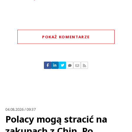
POKAŻ KOMENTARZE
Komentarze (
0
)
Nie znaleziono komentarzy
Zostaw swoje komentarze
Imię (Wymagane)
Anuluj
Prześlij komentarz
04.08.2026 / 09:37
Polacy mogą stracić na
zakupach z Chin. Po