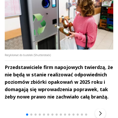
Recyklomat do butelek (Shutterstock)
Przedstawiciele firm napojowych twierdzą, że
nie będą w stanie realizować odpowiednich
poziomów zbiórki opakowań w 2025 roku i
domagają się wprowadzenia poprawek, tak
żeby nowe prawo nie zachwiało całą branżą.
Andrzej i Marta Sterniccy
Marta i 
▶