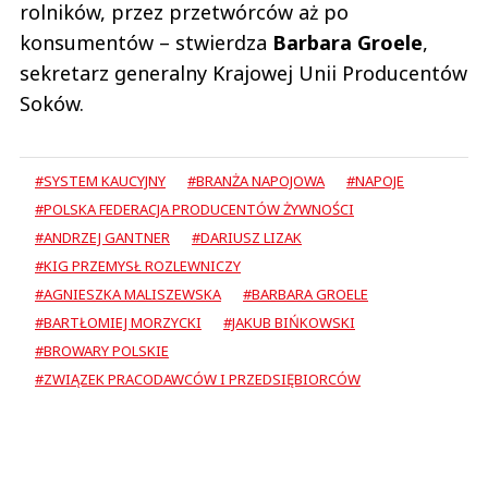
rolników, przez przetwórców aż po
konsumentów – stwierdza
Barbara Groele
,
sekretarz generalny Krajowej Unii Producentów
Soków.
#SYSTEM KAUCYJNY
#BRANŻA NAPOJOWA
#NAPOJE
#POLSKA FEDERACJA PRODUCENTÓW ŻYWNOŚCI
#ANDRZEJ GANTNER
#DARIUSZ LIZAK
#KIG PRZEMYSŁ ROZLEWNICZY
#AGNIESZKA MALISZEWSKA
#BARBARA GROELE
#BARTŁOMIEJ MORZYCKI
#JAKUB BIŃKOWSKI
#BROWARY POLSKIE
#ZWIĄZEK PRACODAWCÓW I PRZEDSIĘBIORCÓW