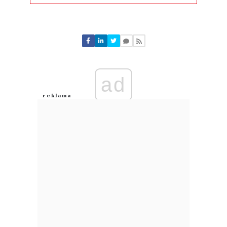
Komentarze (
0
)
Nie znaleziono komentarzy
Zostaw swoje komentarze
Imię (Wymagane)
ad
Anuluj
Prześlij komentarz