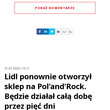
POKAŻ KOMENTARZE
Komentarze (
0
)
Nie znaleziono komentarzy
Zostaw swoje komentarze
Imię (Wymagane)
Anuluj
Prześlij komentarz
31.07.2026 / 15:11
Lidl ponownie otworzył
sklep na Pol‘and‘Rock.
Będzie działał całą dobę
przez pięć dni