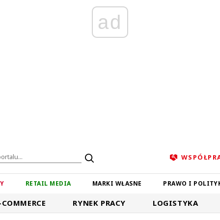
ad
WSPÓŁPR
ZY
RETAIL MEDIA
MARKI WŁASNE
PRAWO I POLITY
-COMMERCE
RYNEK PRACY
LOGISTYKA