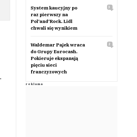
System kaucyjny po
3
raz pierwszy na
Pol‘and‘Rock. Lidl
chwali się wynikiem
Waldemar Pajek wraca
2
do Grupy Eurocash.
Pokieruje ekspansją
pięciu sieci
franczyzowych
.