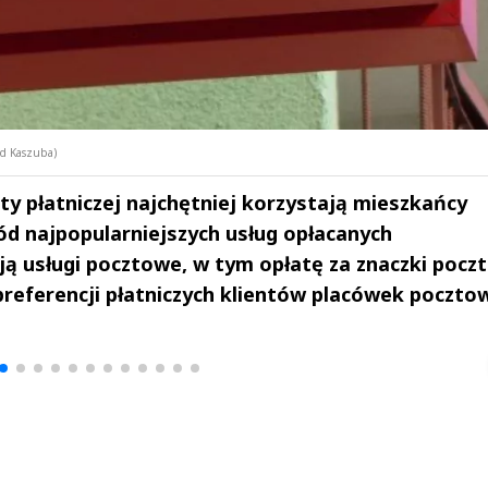
ad Kaszuba)
ty płatniczej najchętniej korzystają mieszkańcy
ód najpopularniejszych usług opłacanych
ą usługi pocztowe, w tym opłatę za znaczki pocz
preferencji płatniczych klientów placówek poczto
drzej
Michał Stężalski
FineDiningWe
▶
▶