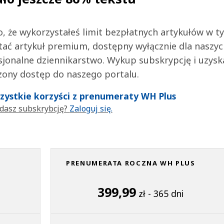
 to, że wykorzystałeś limit bezpłatnych artykułów w t
tać artykuł premium, dostępny wyłącznie dla naszy
jonalne dziennikarstwo. Wykup subskrypcję i uzysk
zony dostęp do naszego portalu.
wszystkie korzyści z prenumeraty WH Plus
dasz subskrybcję?
Zaloguj się.
PRENUMERATA ROCZNA WH PLUS
399,99
zł - 365 dni