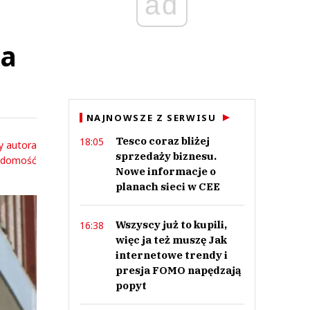
ad
na
NAJNOWSZE Z SERWISU
Tesco coraz bliżej
18:05
y autora
sprzedaży biznesu.
adomość
Nowe informacje o
planach sieci w CEE
Wszyscy już to kupili,
16:38
więc ja też muszę Jak
internetowe trendy i
presja FOMO napędzają
popyt