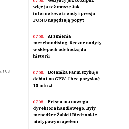
Wszyscy już to kupili,
07.08.
więc ja też muszę Jak
internetowe trendy i presja
FOMO napędzają popyt
AI zmienia
07.08.
merchandising. Ręczne audyty
w sklepach odchodzą do
historii
arca
Botanika Farm szykuje
07.08.
debiut na GPW. Chce pozyskać
15 mln zł
Frisco ma nowego
07.08.
dyrektora handlowego. Były
menedżer Żabki i Biedronki z
nietypowym apelem