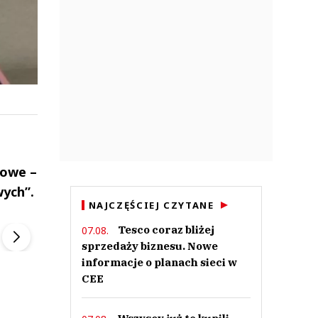
towe –
wych”.
ek
Szefem być Sezon 2
Marcin Przybysz
NAJCZĘŚCIEJ CZYTANE
▶
▶
Tesco coraz bliżej
07.08.
sprzedaży biznesu. Nowe
informacje o planach sieci w
CEE