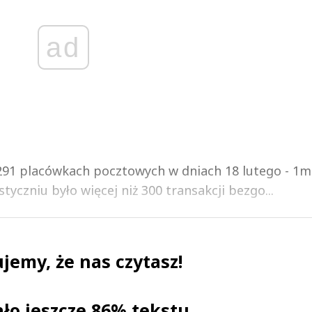
ad
91 placówkach pocztowych w dniach 18 lutego - 1m
yczniu było więcej niż 300 transakcji bezgo...
jemy, że nas czytasz!
ało jeszcze 86% tekstu