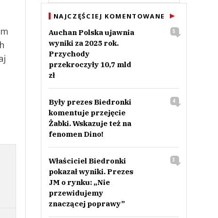
NAJCZĘŚCIEJ KOMENTOWANE
ym
Auchan Polska ujawnia
5
wyniki za 2025 rok.
ch
Przychody
aj
przekroczyły 10,7 mld
zł
Były prezes Biedronki
4
komentuje przejęcie
Żabki. Wskazuje też na
fenomen Dino!
Właściciel Biedronki
3
pokazał wyniki. Prezes
JM o rynku: „Nie
przewidujemy
znaczącej poprawy”