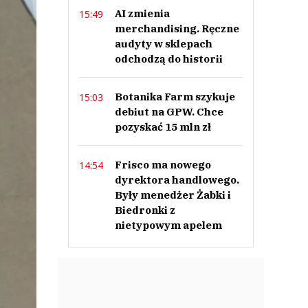
AI zmienia
15:49
merchandising. Ręczne
audyty w sklepach
odchodzą do historii
Botanika Farm szykuje
15:03
debiut na GPW. Chce
pozyskać 15 mln zł
Frisco ma nowego
14:54
dyrektora handlowego.
Były menedżer Żabki i
Biedronki z
nietypowym apelem