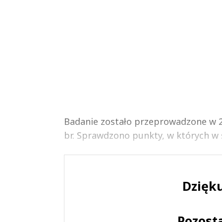
Badanie zostało przeprowadzone w 2
br. Sprawdzono punkty, w których w st
Dzięku
Pozost