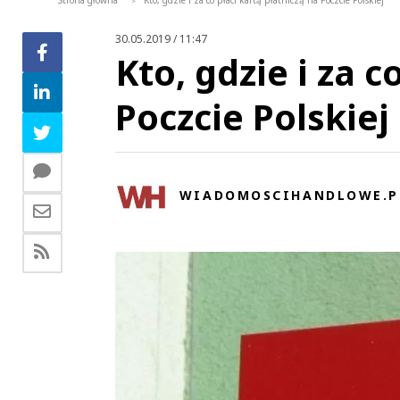
Strona główna
Kto, gdzie i za co płaci kartą płatniczą na Poczcie Polskiej
>
30.05.2019 / 11:47
Kto, gdzie i za c
Poczcie Polskiej
WIADOMOSCIHANDLOWE.P