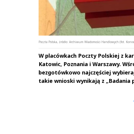
Poczta Polska, źródło: Archiwum Wiadomości Handlowych (fot. Konr
W placówkach Poczty Polskiej z kar
Katowic, Poznania i Warszawy. Wśr
bezgotówkowo najczęściej wybieraj
takie wnioski wynikają z „Badania 
Andrzej i Marta
Marta i An
Sterniccy
Sterniccy
▶
▶