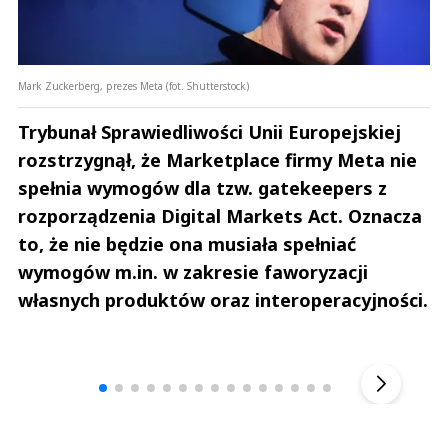
Mark Zuckerberg, prezes Meta (fot. Shutterstock)
Trybunał Sprawiedliwości Unii Europejskiej
rozstrzygnął, że Marketplace firmy Meta nie
spełnia wymogów dla tzw. gatekeepers z
rozporządzenia Digital Markets Act. Oznacza
to, że nie będzie ona musiała spełniać
wymogów m.in. w zakresie faworyzacji
własnych produktów oraz interoperacyjności.
Andrzej i Marta Sterniccy
Marta i 
▶