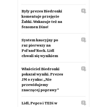
Były prezes Biedronki
4
komentuje przejęcie
Żabki. Wskazuje też na
fenomen Dino!
System kaucyjny po
3
raz pierwszy na
Pol‘and‘Rock. Lidl
chwali się wynikiem
Właściciel Biedronki
3
pokazał wyniki. Prezes
JM o rynku: „Nie
przewidujemy
znaczącej poprawy”
Lidl, Pepco i TEDi w
2