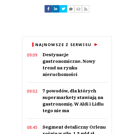
Nie znaleziono komentarzy
Zostaw swoje komentarze
Imię (Wymagane)
Anuluj
NAJNOWSZE Z SERWISU
Prześlij komentarz
Destynacje
09:09
gastronomiczne. Nowy
trend na rynku
nieruchomości
7 powodów, dla których
09:02
supermarkety stawiają na
gastronomię. W Aldi i Lidlu
tego nie ma
Segment detaliczny Orlenu
08:45
rośnie w siłę. 1,5 mld zł