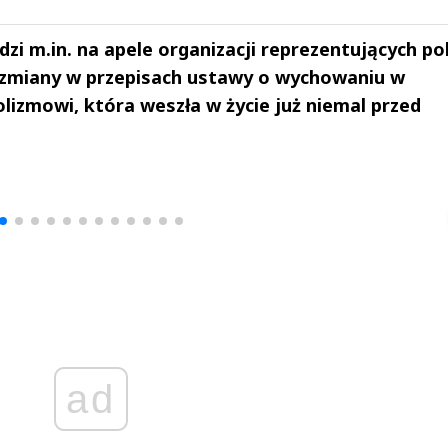
i m.in. na apele organizacji reprezentujących po
ą zmiany w przepisach ustawy o wychowaniu w
olizmowi, która weszła w życie już niemal przed
drzej
Michał Stężalski
FineDiningWe
▶
▶
ad