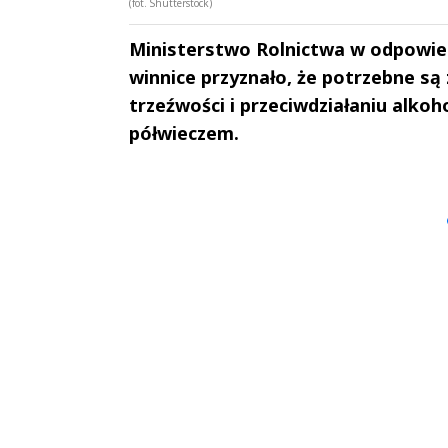
(fot. Shutterstock)
Ministerstwo Rolnictwa w odpowiedz
winnice przyznało, że potrzebne s
trzeźwości i przeciwdziałaniu alkoh
półwieczem.
Andrzej i Marta
Marta i An
Sterniccy
Sterniccy
▶
▶