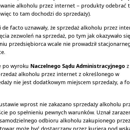
owanie alkoholu przez internet – produkty odebrać 
 więc to tam dochodzi do sprzedaży).
i de facto uznawały, że sprzedaż alkoholu przez inte
nięcia zezwoleń na sprzedaż, po tym jak okazywało się
iu przedsiębiorca wcale nie prowadził stacjonarne
e.
łe po wyroku
Naczelnego Sądu Administracyjnego
z
przedaż alkoholu przez internet z określonego w
edaży nie jest dodatkowym miejscem sprzedaży, a f
ustawie wprost nie zakazano sprzedaży alkoholu pr
iście po spełnieniu pewnych warunków. Uznał zaraze
o samodzielnego odbioru alkoholu zakupionego prze
e towar może być dostarczany przez kuriera pod wsk