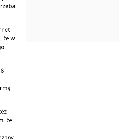
trzeba
rnet
, że w
go
 8
ormą
zez
m, że
z
azany