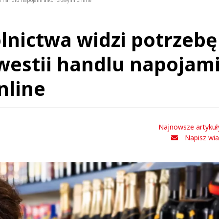
i handlu napojami alkoholowymi online
lnictwa widzi potrzebę
westii handlu napojam
nline
Najnowsze artykuł
Napisz wi