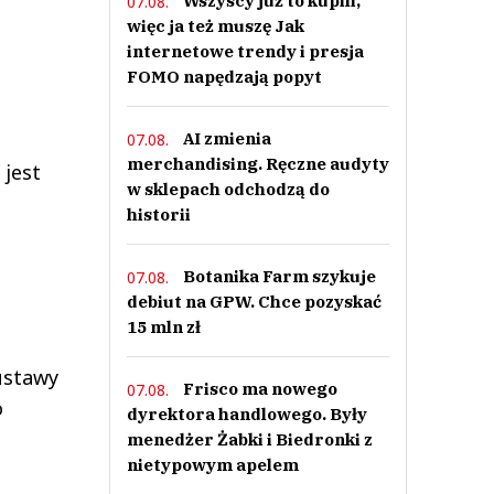
Wszyscy już to kupili,
07.08.
więc ja też muszę Jak
internetowe trendy i presja
FOMO napędzają popyt
AI zmienia
07.08.
merchandising. Ręczne audyty
 jest
w sklepach odchodzą do
historii
Botanika Farm szykuje
07.08.
debiut na GPW. Chce pozyskać
15 mln zł
ustawy
Frisco ma nowego
07.08.
o
dyrektora handlowego. Były
menedżer Żabki i Biedronki z
nietypowym apelem