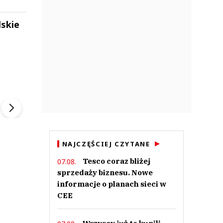
lskie
ek
Szefem być Sezon 2
Marcin Przybysz
▶
▶
NAJCZĘŚCIEJ CZYTANE
Tesco coraz bliżej
07.08.
sprzedaży biznesu. Nowe
informacje o planach sieci w
CEE