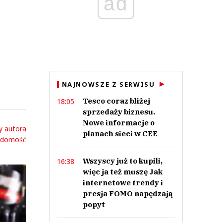
ad
i
NAJNOWSZE Z SERWISU
Tesco coraz bliżej
18:05
sprzedaży biznesu.
Nowe informacje o
y autora
planach sieci w CEE
adomość
Wszyscy już to kupili,
16:38
więc ja też muszę Jak
internetowe trendy i
presja FOMO napędzają
popyt