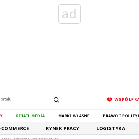
ad
WSPÓŁPR
ZY
RETAIL MEDIA
MARKI WŁASNE
PRAWO I POLITY
-COMMERCE
RYNEK PRACY
LOGISTYKA