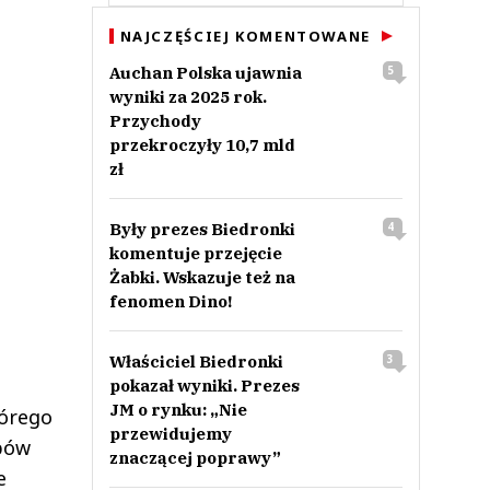
NAJCZĘŚCIEJ KOMENTOWANE
Auchan Polska ujawnia
5
wyniki za 2025 rok.
Przychody
przekroczyły 10,7 mld
zł
Były prezes Biedronki
4
komentuje przejęcie
Żabki. Wskazuje też na
fenomen Dino!
Właściciel Biedronki
3
pokazał wyniki. Prezes
JM o rynku: „Nie
tórego
przewidujemy
obów
znaczącej poprawy”
e