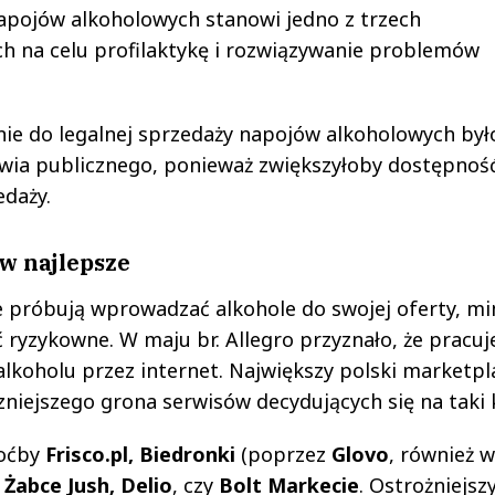
napojów alkoholowych stanowi jedno z trzech
ch na celu profilaktykę i rozwiązywanie problemów
ie do legalnej sprzedaży napojów alkoholowych był
owia publicznego, ponieważ zwiększyłoby dostępnoś
edaży.
w najlepsze
e próbują wprowadzać alkohole do swojej oferty, m
yzykowne. W maju br. Allegro przyznało, że pracuj
koholu przez internet. Największy polski marketpl
zniejszego grona serwisów decydujących się na taki 
hoćby
Frisco.pl, Biedronki
(poprzez
Glovo
, również w
,
Żabce Jush, Delio
, czy
Bolt Markecie
. Ostrożniejszy