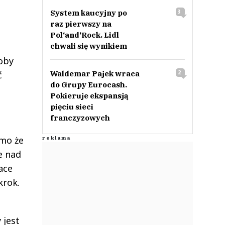
System kaucyjny po
3
raz pierwszy na
Pol‘and‘Rock. Lidl
chwali się wynikiem
oby
ć
Waldemar Pajek wraca
2
do Grupy Eurocash.
Pokieruje ekspansją
pięciu sieci
franczyzowych
imo że
e nad
ace
krok.
 jest