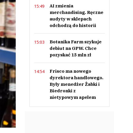
AI zmienia
15:49
merchandising. Ręczne
audyty w sklepach
odchodzą do historii
Botanika Farm szykuje
15:03
debiut na GPW. Chce
pozyskać 15 mln zł
Frisco ma nowego
14:54
dyrektora handlowego.
Były menedżer Żabki i
Biedronki z
nietypowym apelem