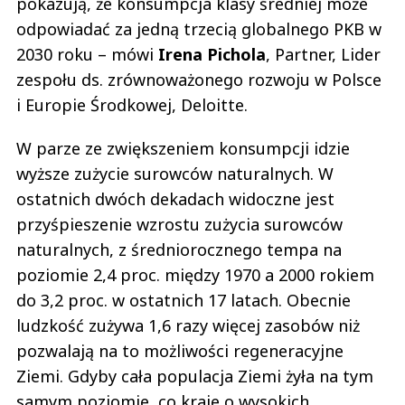
pokazują, że konsumpcja klasy średniej może
odpowiadać za jedną trzecią globalnego PKB w
2030 roku – mówi
Irena Pichola
, Partner, Lider
zespołu ds. zrównoważonego rozwoju w Polsce
i Europie Środkowej, Deloitte.
W parze ze zwiększeniem konsumpcji idzie
wyższe zużycie surowców naturalnych. W
ostatnich dwóch dekadach widoczne jest
przyśpieszenie wzrostu zużycia surowców
naturalnych, z średniorocznego tempa na
poziomie 2,4 proc. między 1970 a 2000 rokiem
do 3,2 proc. w ostatnich 17 latach. Obecnie
ludzkość zużywa 1,6 razy więcej zasobów niż
pozwalają na to możliwości regeneracyjne
Ziemi. Gdyby cała populacja Ziemi żyła na tym
samym poziomie, co kraje o wysokich