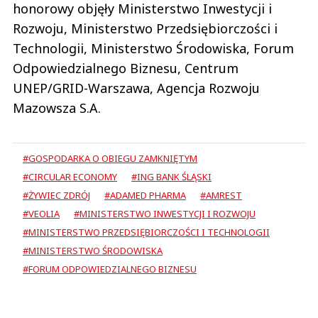
honorowy objęły Ministerstwo Inwestycji i
Rozwoju, Ministerstwo Przedsiębiorczości i
Technologii, Ministerstwo Środowiska, Forum
Odpowiedzialnego Biznesu, Centrum
UNEP/GRID-Warszawa, Agencja Rozwoju
Mazowsza S.A.
#GOSPODARKA O OBIEGU ZAMKNIĘTYM
#CIRCULAR ECONOMY
#ING BANK ŚLĄSKI
#ŻYWIEC ZDRÓJ
#ADAMED PHARMA
#AMREST
#VEOLIA
#MINISTERSTWO INWESTYCJI I ROZWOJU
#MINISTERSTWO PRZEDSIĘBIORCZOŚCI I TECHNOLOGII
#MINISTERSTWO ŚRODOWISKA
#FORUM ODPOWIEDZIALNEGO BIZNESU