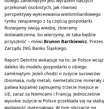
obiegu zamkniętym jest wyrazem naszych
przekonań osobistych, jak również
perspektywy wykreowania wielomiliardowego
rynku związanego z tą częścią gospodarki.
Rozwijamy swoją wiedzę, zbieramy
doświadczenia, bo wierzymy, że taka będzie
przyszłość – mówi
Brunon Bartkiewicz
, Prezes
Zarządu ING Banku Śląskiego.
Raport Deloitte wskazuje na to, że Polsce wciąż
daleko do modelu gospodarki o obiegu
zamkniętym. Jeżeli chodzi o zużycie surowców
(biomasa, rudy metali, niemetaliczne minerały i
paliwa kopalne) zajmujemy trzecie miejsce w
UE, zaraz za Niemcami i Francją. Jednocześnie
wysokie zużycie w Polsce przekłada się na słabą
wydajność materiałową. W tym obszarze na