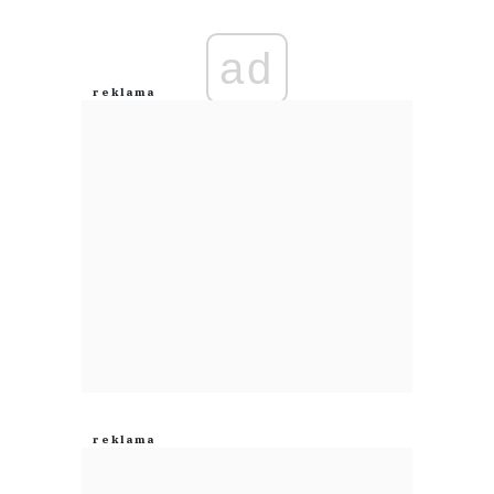
Imię (Wymagane)
ad
Anuluj
Prześlij komentarz