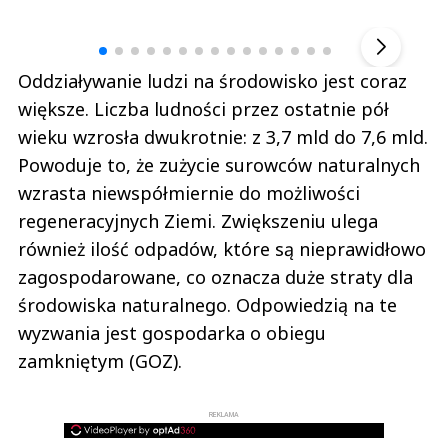
Andrzej i Marta Sterniccy
Marta i 
▶
Oddziaływanie ludzi na środowisko jest coraz
większe. Liczba ludności przez ostatnie pół
wieku wzrosła dwukrotnie: z 3,7 mld do 7,6 mld.
Powoduje to, że zużycie surowców naturalnych
wzrasta niewspółmiernie do możliwości
regeneracyjnych Ziemi. Zwiększeniu ulega
również ilość odpadów, które są nieprawidłowo
zagospodarowane, co oznacza duże straty dla
środowiska naturalnego. Odpowiedzią na te
wyzwania jest gospodarka o obiegu
zamkniętym (GOZ).
REKLAMA