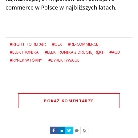
commerce w Polsce w najbliższych latach.
#RIGHT TO REPAIR
#OLX
#RE-COMMERCE
#ELEKTRONIKA
#ELEKTRONIKA Z DRUGIEJ RĘKI
#AGD
#RYNEK WTÓRNY
#DYREKTYWA UE
POKAŻ KOMENTARZE
Komentarze (
0
)
Nie znaleziono komentarzy
Zostaw swoje komentarze