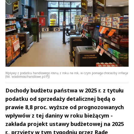
Wpływy z podatku handlowego rosną z roku na rok, w czym pomaga chociażby inflacja
(fot. wiadomoscihandlowe.pl/PJ)
Dochody budżetu państwa w 2025 r. z tytułu
podatku od sprzedaży detalicznej będą o
prawie 8,8 proc. wyższe od prognozowanych
wpływów z tej daniny w roku bieżącym -
zakłada projekt ustawy budżetowej na 2025
r., przyjęty w tym tygodniu przez Radę