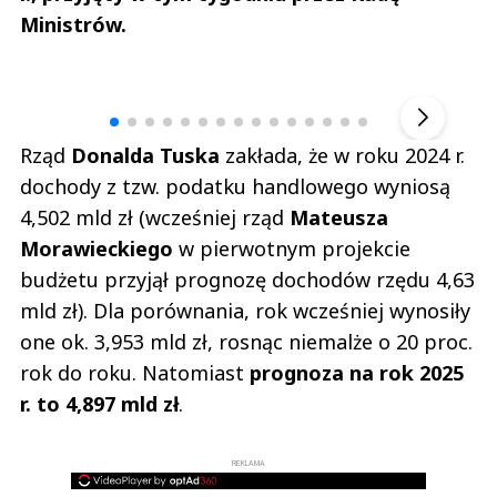
Ministrów.
Andrzej i Marta Sterniccy
Marta i 
▶
Rząd
Donalda Tuska
zakłada, że w roku 2024 r.
dochody z tzw. podatku handlowego wyniosą
4,502 mld zł (wcześniej rząd
Mateusza
Morawieckiego
w pierwotnym projekcie
budżetu przyjął prognozę dochodów rzędu 4,63
mld zł). Dla porównania, rok wcześniej wynosiły
one ok. 3,953 mld zł, rosnąc niemalże o 20 proc.
rok do roku. Natomiast
prognoza na rok 2025
r. to 4,897 mld zł
.
REKLAMA