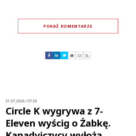
POKAŻ KOMENTARZE
Komentarze (
0
)
Nie znaleziono komentarzy
Zostaw swoje komentarze
Imię (Wymagane)
Anuluj
Prześlij komentarz
31.07.2026 / 07:29
Circle K wygrywa z 7-
Eleven wyścig o Żabkę.
Kanadyjczycy wyłożą