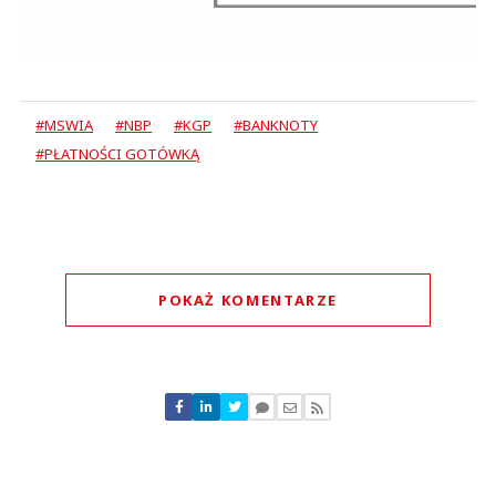
#MSWIA
#NBP
#KGP
#BANKNOTY
#PŁATNOŚCI GOTÓWKĄ
POKAŻ KOMENTARZE
Komentarze (
0
)
Nie znaleziono komentarzy
Zostaw swoje komentarze
Imię (Wymagane)