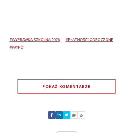
#WYPRAWKA SZKOLNA 2026
#PŁATNOŚCI ODROCZONE
#PAYPO
POKAŻ KOMENTARZE
Komentarze (
0
)
Nie znaleziono komentarzy
Zostaw swoje komentarze
Imię (Wymagane)