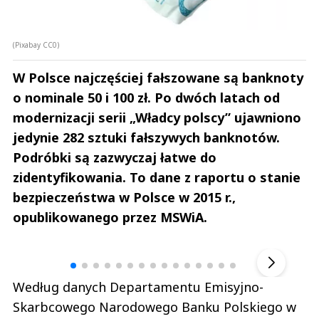
(Pixabay CC0)
W Polsce najczęściej fałszowane są banknoty
o nominale 50 i 100 zł. Po dwóch latach od
modernizacji serii „Władcy polscy” ujawniono
jedynie 282 sztuki fałszywych banknotów.
Podróbki są zazwyczaj łatwe do
zidentyfikowania. To dane z raportu o stanie
bezpieczeństwa w Polsce w 2015 r.,
opublikowanego przez MSWiA.
Andrzej i Marta Sterniccy
Marta i 
▶
Według danych Departamentu Emisyjno-
Skarbcowego Narodowego Banku Polskiego w