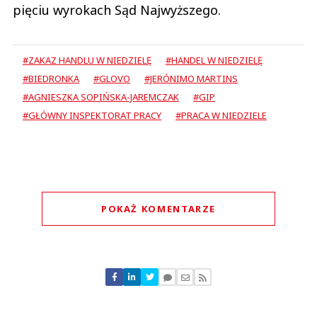
pięciu wyrokach Sąd Najwyższego.
#ZAKAZ HANDLU W NIEDZIELĘ
#HANDEL W NIEDZIELĘ
#BIEDRONKA
#GLOVO
#JERÓNIMO MARTINS
#AGNIESZKA SOPIŃSKA-JAREMCZAK
#GIP
#GŁÓWNY INSPEKTORAT PRACY
#PRACA W NIEDZIELE
POKAŻ KOMENTARZE
Komentarze (
0
)
Nie znaleziono komentarzy
Zostaw swoje komentarze
Imię (Wymagane)