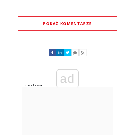
POKAŻ KOMENTARZE
Komentarze (
0
)
Nie znaleziono komentarzy
Zostaw swoje komentarze
Imię (Wymagane)
ad
Anuluj
Prześlij komentarz