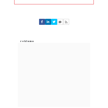
Komentarze (
0
)
Nie znaleziono komentarzy
Zostaw swoje komentarze
Imię (Wymagane)
Anuluj
Prześlij komentarz