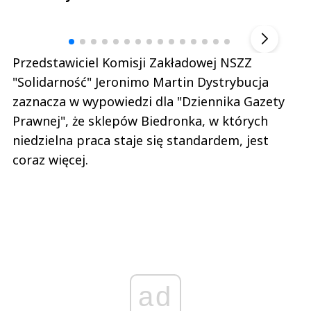
Andrzej i Marta Sterniccy
Marta i 
▶
Przedstawiciel Komisji Zakładowej NSZZ
"Solidarność" Jeronimo Martin Dystrybucja
zaznacza w wypowiedzi dla "Dziennika Gazety
Prawnej", że sklepów Biedronka, w których
niedzielna praca staje się standardem, jest
coraz więcej.
ad