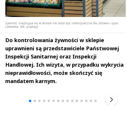
Żywność znajdująca się w obrocie nie może być niebezpieczna dla zdrowia i życia
człowieka. (fot. pixabay)
Do kontrolowania żywności w sklepie
uprawnieni są przedstawiciele Państwowej
Inspekcji Sanitarnej oraz Inspekcji
Handlowej. Ich wizyta, w przypadku wykrycia
nieprawidłowości, może skończyć się
mandatem karnym.
Andrzej i Marta Sterniccy
Michał S
▶