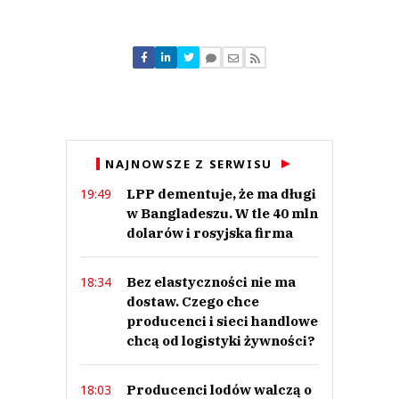
Komentarze (
0
)
Nie znaleziono komentarzy
Zostaw swoje komentarze
Imię (Wymagane)
Anuluj
NAJNOWSZE Z SERWISU
Prześlij komentarz
LPP dementuje, że ma długi
19:49
w Bangladeszu. W tle 40 mln
dolarów i rosyjska firma
Bez elastyczności nie ma
18:34
dostaw. Czego chce
producenci i sieci handlowe
chcą od logistyki żywności?
Producenci lodów walczą o
18:03