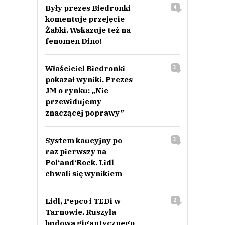
Były prezes Biedronki
4
komentuje przejęcie
Żabki. Wskazuje też na
fenomen Dino!
Właściciel Biedronki
3
pokazał wyniki. Prezes
JM o rynku: „Nie
przewidujemy
znaczącej poprawy”
System kaucyjny po
3
raz pierwszy na
Pol‘and‘Rock. Lidl
chwali się wynikiem
Lidl, Pepco i TEDi w
2
Tarnowie. Ruszyła
budowa gigantycznego