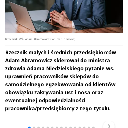
Rzecznik MŚP Adam Abramowicz (fot. mat. prasowe)
Rzecznik małych i średnich przedsiębiorców
Adam Abramowicz skierował do ministra
zdrowia Adama Niedzielskiego pytanie ws.
uprawnień pracowników sklepów do
samodzielnego egzekwowania od klientów
obowiązku zakrywania ust i nosa oraz
ewentualnej odpowiedzialności
pracownika/przedsiębiorcy z tego tytułu.
Andrzej i Marta Sterniccy
Marta i 
▶