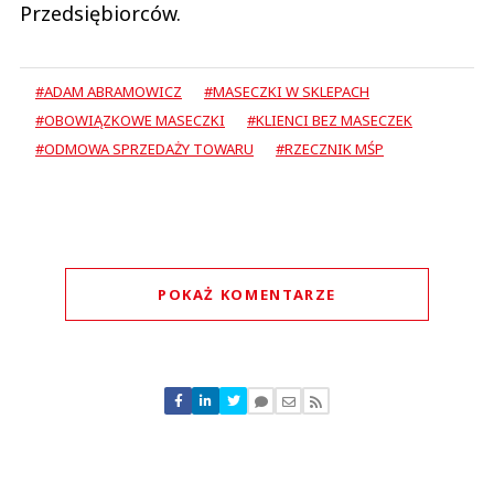
Przedsiębiorców.
#ADAM ABRAMOWICZ
#MASECZKI W SKLEPACH
#OBOWIĄZKOWE MASECZKI
#KLIENCI BEZ MASECZEK
#ODMOWA SPRZEDAŻY TOWARU
#RZECZNIK MŚP
POKAŻ KOMENTARZE
Komentarze (
0
)
Nie znaleziono komentarzy
Zostaw swoje komentarze
Imię (Wymagane)