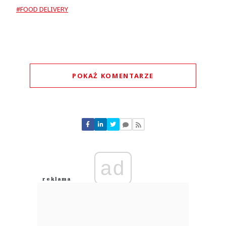
#FOOD DELIVERY
POKAŻ KOMENTARZE
Komentarze (
0
)
Nie znaleziono komentarzy
Zostaw swoje komentarze
Imię (Wymagane)
ad
Anuluj
Prześlij komentarz