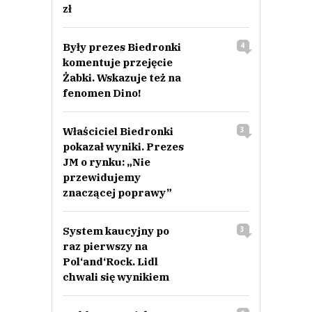
zł
Były prezes Biedronki
4
komentuje przejęcie
Żabki. Wskazuje też na
fenomen Dino!
Właściciel Biedronki
3
pokazał wyniki. Prezes
JM o rynku: „Nie
przewidujemy
znaczącej poprawy”
System kaucyjny po
3
raz pierwszy na
Pol‘and‘Rock. Lidl
chwali się wynikiem