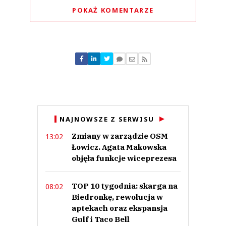
POKAŻ KOMENTARZE
Komentarze (
0
)
Nie znaleziono komentarzy
Zostaw swoje komentarze
Imię (Wymagane)
Anuluj
NAJNOWSZE Z SERWISU
Prześlij komentarz
Zmiany w zarządzie OSM
13:02
Łowicz. Agata Makowska
objęła funkcje wiceprezesa
TOP 10 tygodnia: skarga na
08:02
Biedronkę, rewolucja w
aptekach oraz ekspansja
Gulf i Taco Bell