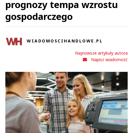
prognozy tempa wzrostu
gospodarczego
WIADOMOSCIHANDLOWE.PL
Najnowsze artykuły autora
Napisz wiadomość