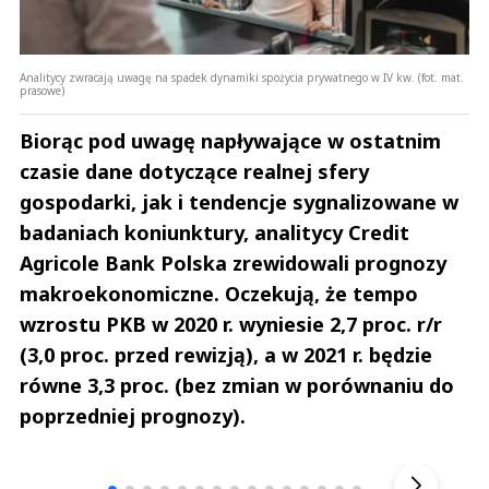
Analitycy zwracają uwagę na spadek dynamiki spożycia prywatnego w IV kw. (fot. mat.
prasowe)
Biorąc pod uwagę napływające w ostatnim
czasie dane dotyczące realnej sfery
gospodarki, jak i tendencje sygnalizowane w
badaniach koniunktury, analitycy Credit
Agricole Bank Polska zrewidowali prognozy
makroekonomiczne. Oczekują, że tempo
wzrostu PKB w 2020 r. wyniesie 2,7 proc. r/r
(3,0 proc. przed rewizją), a w 2021 r. będzie
równe 3,3 proc. (bez zmian w porównaniu do
poprzedniej prognozy).
Andrzej i Marta Sterniccy
Marta i 
▶