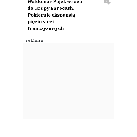
Waldemar Pajek wraca
2
do Grupy Eurocash.
Pokieruje ekspansją
pięciu sieci
franczyzowych