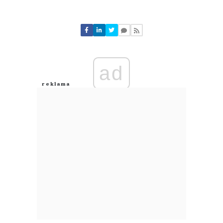
Komentarze (
0
)
Nie znaleziono komentarzy
Zostaw swoje komentarze
Imię (Wymagane)
ad
Anuluj
Prześlij komentarz