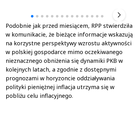
Andrzej i Marta Sterniccy
Marta i 
▶
Podobnie jak przed miesiącem, RPP stwierdziła
w komunikacie, że bieżące informacje wskazują
na korzystne perspektywy wzrostu aktywności
w polskiej gospodarce mimo oczekiwanego
nieznacznego obniżenia się dynamiki PKB w
kolejnych latach, a zgodnie z dostępnymi
prognozami w horyzoncie oddziaływania
polityki pieniężnej inflacja utrzyma się w
pobliżu celu inflacyjnego.