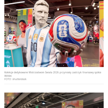
Kolekcje dedykowane Mistrzostwom Świata 2026 przyniosły zastrzyk finansowy spółce
Adidas
FOTO:
shutterstock