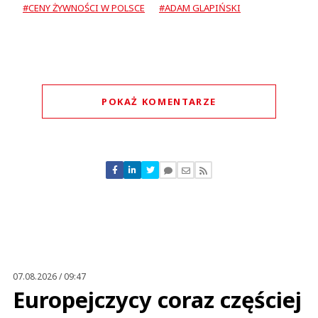
#CENY ŻYWNOŚCI W POLSCE
#ADAM GLAPIŃSKI
POKAŻ KOMENTARZE
Komentarze (
0
)
Nie znaleziono komentarzy
Zostaw swoje komentarze
Imię (Wymagane)
Anuluj
Prześlij komentarz
07.08.2026 / 09:47
Europejczycy coraz częściej