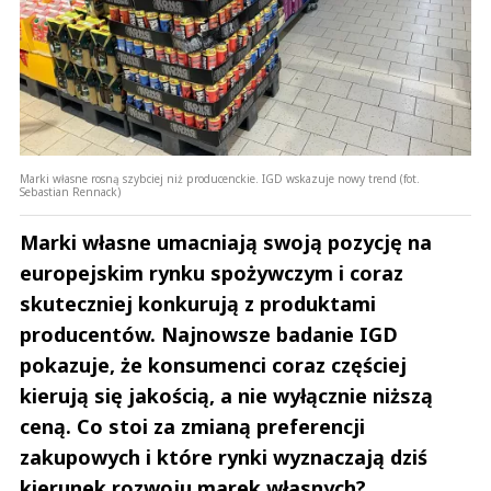
Marki własne rosną szybciej niż producenckie. IGD wskazuje nowy trend (fot.
Sebastian Rennack)
Marki własne umacniają swoją pozycję na
europejskim rynku spożywczym i coraz
skuteczniej konkurują z produktami
producentów. Najnowsze badanie IGD
pokazuje, że konsumenci coraz częściej
kierują się jakością, a nie wyłącznie niższą
ceną. Co stoi za zmianą preferencji
zakupowych i które rynki wyznaczają dziś
kierunek rozwoju marek własnych?