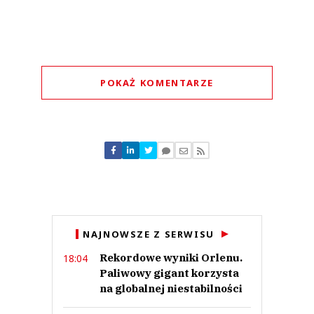
POKAŻ KOMENTARZE
Komentarze (
0
)
Nie znaleziono komentarzy
Zostaw swoje komentarze
Imię (Wymagane)
Anuluj
NAJNOWSZE Z SERWISU
Prześlij komentarz
Rekordowe wyniki Orlenu.
18:04
Paliwowy gigant korzysta
na globalnej niestabilności