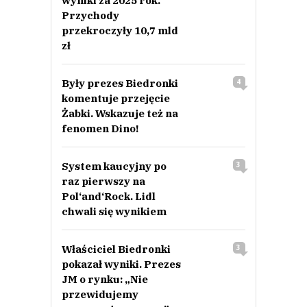
wyniki za 2025 rok.
Przychody
przekroczyły 10,7 mld
zł
Były prezes Biedronki
4
komentuje przejęcie
Żabki. Wskazuje też na
fenomen Dino!
System kaucyjny po
3
raz pierwszy na
Pol‘and‘Rock. Lidl
chwali się wynikiem
Właściciel Biedronki
3
pokazał wyniki. Prezes
JM o rynku: „Nie
przewidujemy