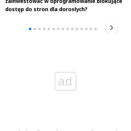
zainwestować w oprogramowanie blokujące
dostęp do stron dla dorosłych?
Andrzej i Marta Sterniccy
Marta i 
▶
ad