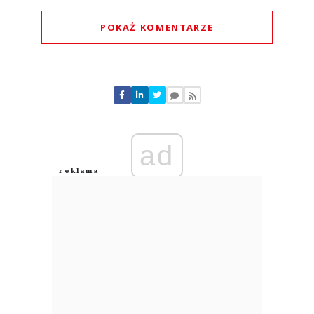
POKAŻ KOMENTARZE
Komentarze (
0
)
Nie znaleziono komentarzy
Zostaw swoje komentarze
Imię (Wymagane)
ad
Anuluj
Prześlij komentarz