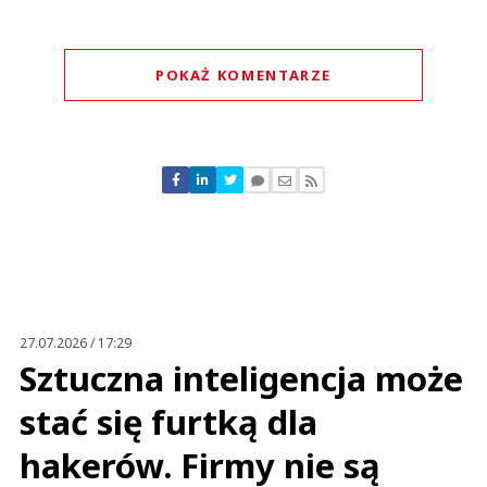
POKAŻ KOMENTARZE
Komentarze (
0
)
Nie znaleziono komentarzy
Zostaw swoje komentarze
Imię (Wymagane)
Anuluj
Prześlij komentarz
27.07.2026 / 17:29
Sztuczna inteligencja może
stać się furtką dla
hakerów. Firmy nie są