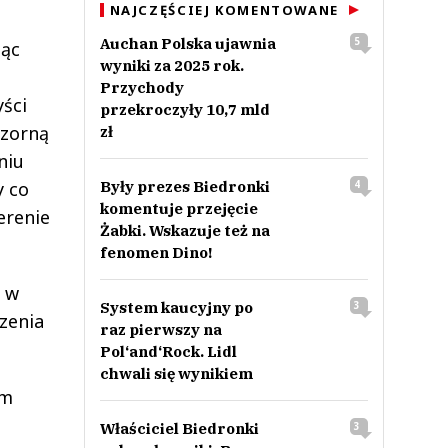
NAJCZĘŚCIEJ KOMENTOWANE
Auchan Polska ujawnia
5
jąc
wyniki za 2025 rok.
Przychody
yści
przekroczyły 10,7 mld
ozorną
zł
niu
y co
Były prezes Biedronki
4
komentuje przejęcie
erenie
Żabki. Wskazuje też na
fenomen Dino!
j w
System kaucyjny po
3
zenia
raz pierwszy na
Pol‘and‘Rock. Lidl
chwali się wynikiem
ym
Właściciel Biedronki
3