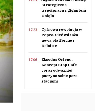
Strategiczna
współpraca z gigantem
Uniqlo
Cyfrowa rewolucja w
17:23
Pepco. Sieć wdraża
nową platformę z
Deloitte
Eksodus Orlenu.
17:06
Koncept Stop Cafe
coraz odważniej
poczyna sobie poza
stacjami