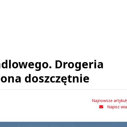
Anuluj
Prześlij komentarz
ndlowego. Drogeria
lona doszczętnie
Najnowsze artykuł
Napisz wi