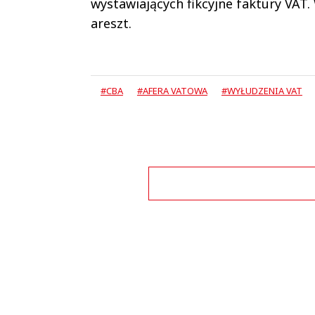
wystawiających fikcyjne faktury VAT
areszt.
#CBA
#AFERA VATOWA
#WYŁUDZENIA VAT
Zo