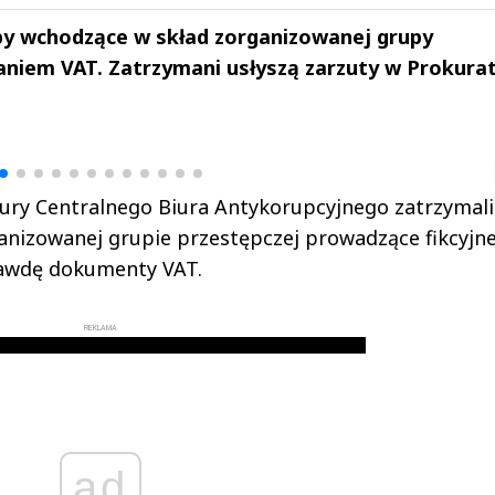
by wchodzące w skład zorganizowanej grupy
zaniem VAT. Zatrzymani usłyszą zarzuty w Prokura
drzej
Michał Stężalski
FineDiningWe
▶
▶
tury Centralnego Biura Antykorupcyjnego zatrzymali
ganizowanej grupie przestępczej prowadzące fikcyjne
rawdę dokumenty VAT.
REKLAMA
ad