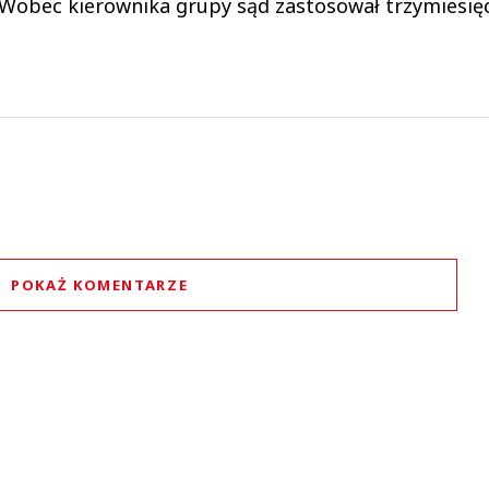
. Wobec kierownika grupy sąd zastosował trzymiesię
POKAŻ KOMENTARZE
Komentarze (
0
)
Nie znaleziono komentarzy
staw swoje komentarze
Imię (Wymagane)