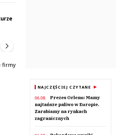
turze
ek
Szefem być Sezon 2
Marcin Przybysz
▶
▶
 firmy
NAJCZĘŚCIEJ CZYTANE
Prezes Orlenu: Mamy
06.08.
najtańsze paliwo w Europie.
Zarabiamy na rynkach
zagranicznych