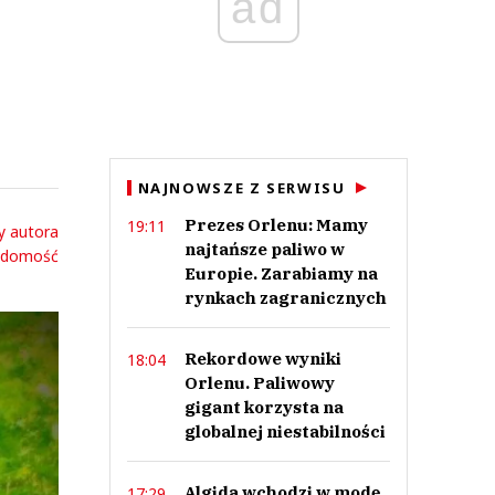
ad
NAJNOWSZE Z SERWISU
Prezes Orlenu: Mamy
19:11
y autora
najtańsze paliwo w
adomość
Europie. Zarabiamy na
rynkach zagranicznych
Rekordowe wyniki
18:04
Orlenu. Paliwowy
gigant korzysta na
globalnej niestabilności
Algida wchodzi w modę.
17:29