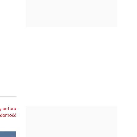
y autora
adomość