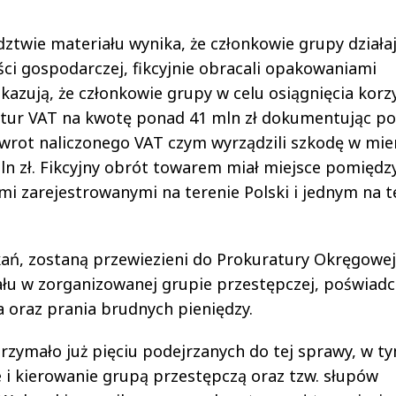
ztwie materiału wynika, że członkowie grupy działa
i gospodarczej, fikcyjnie obracali opakowaniami
azują, że członkowie grupy w celu osiągnięcia korz
aktur VAT na kwotę ponad 41 mln zł dokumentując p
wrot naliczonego VAT czym wyrządzili szkodę w mie
ln zł. Fikcyjny obrót towarem miał miejsce pomiędz
 zarejestrowanymi na terenie Polski i jednym na t
ań, zostaną przewiezieni do Prokuratury Okręgowe
iału w zorganizowanej grupie przestępczej, poświadc
oraz prania brudnych pieniędzy.
trzymało już pięciu podejrzanych do tej sprawy, w t
i kierowanie grupą przestępczą oraz tzw. słupów