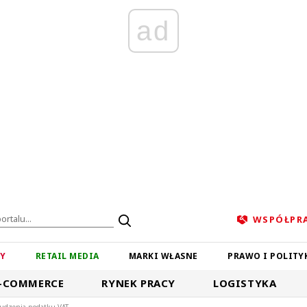
ad
WSPÓŁPR
ZY
RETAIL MEDIA
MARKI WŁASNE
PRAWO I POLITY
-COMMERCE
RYNEK PRACY
LOGISTYKA