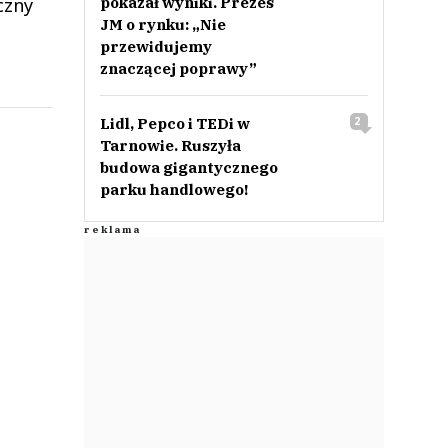
czny
pokazał wyniki. Prezes
JM o rynku: „Nie
przewidujemy
znaczącej poprawy”
Lidl, Pepco i TEDi w
2
Tarnowie. Ruszyła
budowa gigantycznego
parku handlowego!