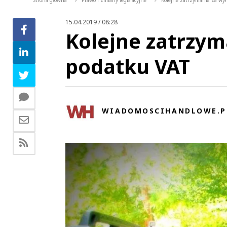
Strona główna
Prawo i zmiany legislacyjne
Kolejne zatrzymania za wy
>
>
15.04.2019 / 08:28
Kolejne zatrzym
podatku VAT
WIADOMOSCIHANDLOWE.P