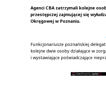
Agenci CBA zatrzymali kolejne oso
przestępczej zajmującej się wyłud
Okręgowej w Poznaniu.
Andrzej i Marta
Marta i An
Sterniccy
Sterniccy
▶
▶
Funkcjonariusze poznańskiej delega
kolejne dwie osoby działające w zor
i wystawiające poświadczające niep