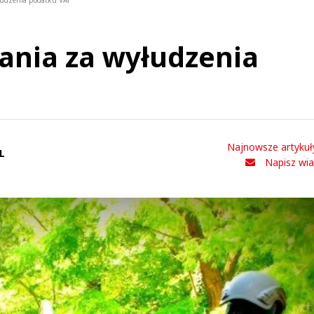
łudzenia podatku VAT
ania za wyłudzenia
Najnowsze artykuł
L
Napisz wi