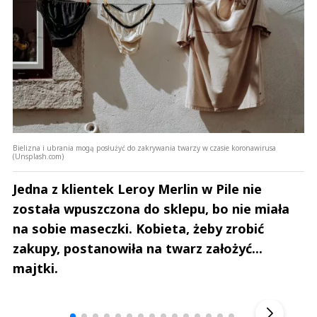
Bielizna i ubrania mogą posłużyć do zakrywania twarzy w czasie koronawirusa
(Unsplash.com)
Jedna z klientek Leroy Merlin w Pile nie
została wpuszczona do sklepu, bo nie miała
na sobie maseczki. Kobieta, żeby zrobić
zakupy, postanowiła na twarz założyć...
majtki.
Andrzej i Marta Sterniccy
Marta i 
▶