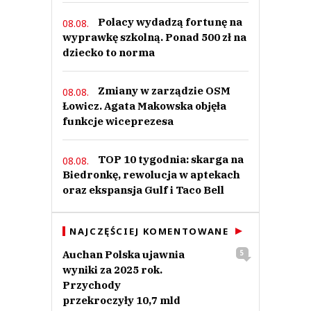
Nie znaleziono komentarzy
Polacy wydadzą fortunę na
08.08.
Zostaw swoje komentarze
wyprawkę szkolną. Ponad 500 zł na
Imię (Wymagane)
dziecko to norma
Anuluj
Zmiany w zarządzie OSM
08.08.
Łowicz. Agata Makowska objęła
Prześlij komentarz
funkcje wiceprezesa
TOP 10 tygodnia: skarga na
08.08.
Biedronkę, rewolucja w aptekach
oraz ekspansja Gulf i Taco Bell
NAJCZĘŚCIEJ KOMENTOWANE
Auchan Polska ujawnia
5
wyniki za 2025 rok.
Przychody
przekroczyły 10,7 mld