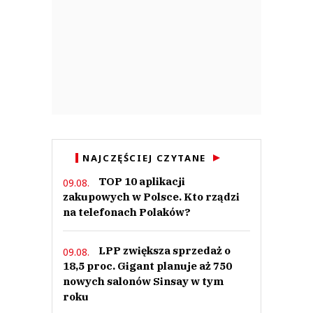
kj
Odpowiedz
0
0
Qqqq
NAJCZĘŚCIEJ CZYTANE
02.09.2020 / 08:02
This comment was minimized by the moderator on the site
TOP 10 aplikacji
09.08.
zakupowych w Polsce. Kto rządzi
Można się wygłupiać byle zgodnie z prawem. Ale dlaczego od sklepu nikt
nie wymaga, aby się zachowywał zgodnie z prawem. Nie ma żadnego
na telefonach Polaków?
obowiązku noszenia masek. Mocą rozporządzenia nie można nałożyć
jakiegokolwiek obowiązku.
Qqqq
LPP zwiększa sprzedaż o
09.08.
Odpowiedz
18,5 proc. Gigant planuje aż 750
0
nowych salonów Sinsay w tym
roku
0