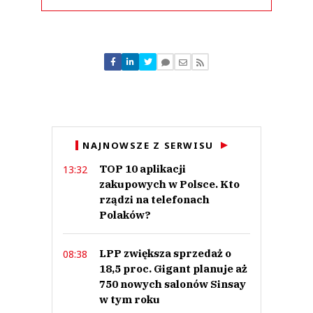
Komentarze (
4
)
Ja
12.03.2021 / 08:05
NAJNOWSZE Z SERWISU
This comment was minimized by the moderator on the site
TOP 10 aplikacji
13:32
Zdjęła majtki z tyłka i założyła je na twarz, tak to mam rozumieć?
zakupowych w Polsce. Kto
Ja
Odpowiedz
rządzi na telefonach
Polaków?
0
0
LPP zwiększa sprzedaż o
08:38
18,5 proc. Gigant planuje aż
750 nowych salonów Sinsay
w tym roku