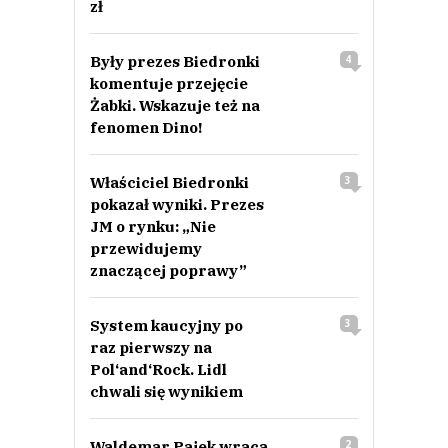
zł
Były prezes Biedronki
4
komentuje przejęcie
Żabki. Wskazuje też na
fenomen Dino!
Właściciel Biedronki
3
pokazał wyniki. Prezes
JM o rynku: „Nie
przewidujemy
znaczącej poprawy”
System kaucyjny po
3
raz pierwszy na
Pol‘and‘Rock. Lidl
chwali się wynikiem
Waldemar Pajek wraca
2