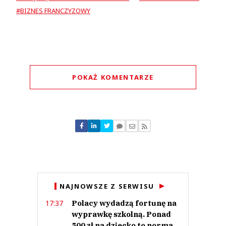
#BIZNES FRANCZYZOWY
POKAŻ KOMENTARZE
Komentarze (
0
)
Nie znaleziono komentarzy
Zostaw swoje komentarze
Imię (Wymagane)
Anuluj
NAJNOWSZE Z SERWISU
Prześlij komentarz
Polacy wydadzą fortunę na
17:37
wyprawkę szkolną. Ponad
500 zł na dziecko to norma