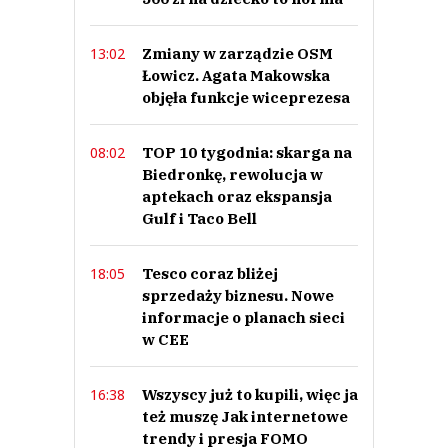
Zmiany w zarządzie OSM
13:02
Łowicz. Agata Makowska
objęła funkcje wiceprezesa
TOP 10 tygodnia: skarga na
08:02
Biedronkę, rewolucja w
aptekach oraz ekspansja
Gulf i Taco Bell
Tesco coraz bliżej
18:05
sprzedaży biznesu. Nowe
informacje o planach sieci
w CEE
Wszyscy już to kupili, więc ja
16:38
też muszę Jak internetowe
trendy i presja FOMO