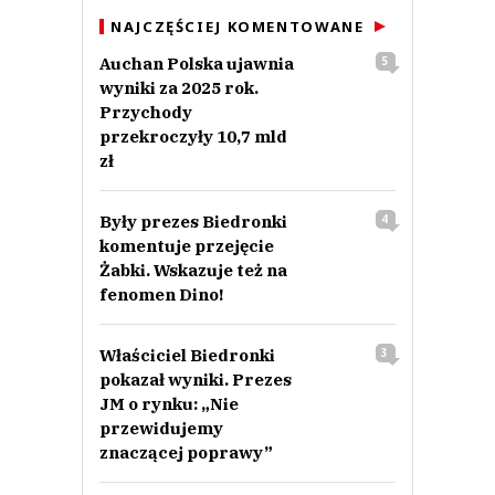
NAJCZĘŚCIEJ KOMENTOWANE
Auchan Polska ujawnia
5
wyniki za 2025 rok.
Przychody
przekroczyły 10,7 mld
zł
Były prezes Biedronki
4
komentuje przejęcie
Żabki. Wskazuje też na
fenomen Dino!
Właściciel Biedronki
3
pokazał wyniki. Prezes
JM o rynku: „Nie
przewidujemy
znaczącej poprawy”