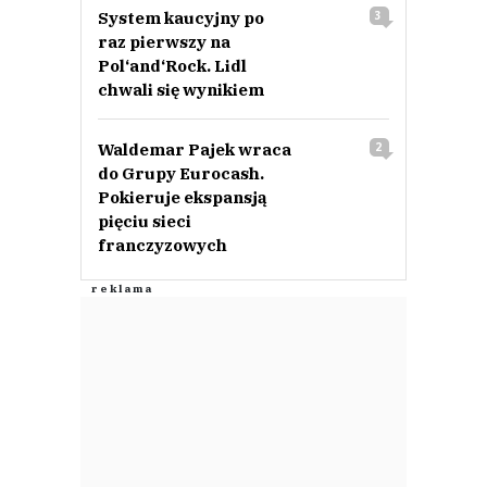
System kaucyjny po
3
raz pierwszy na
Pol‘and‘Rock. Lidl
chwali się wynikiem
Waldemar Pajek wraca
2
do Grupy Eurocash.
Pokieruje ekspansją
pięciu sieci
franczyzowych