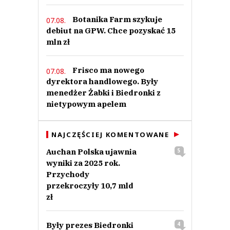
Botanika Farm szykuje
07.08.
debiut na GPW. Chce pozyskać 15
mln zł
Frisco ma nowego
07.08.
dyrektora handlowego. Były
menedżer Żabki i Biedronki z
nietypowym apelem
NAJCZĘŚCIEJ KOMENTOWANE
Auchan Polska ujawnia
5
wyniki za 2025 rok.
Przychody
przekroczyły 10,7 mld
zł
Były prezes Biedronki
4