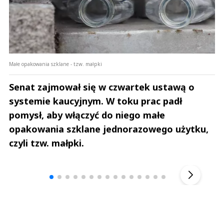
Małe opakowania szklane - tzw. małpki
Senat zajmował się w czwartek ustawą o
systemie kaucyjnym. W toku prac padł
pomysł, aby włączyć do niego małe
opakowania szklane jednorazowego użytku,
czyli tzw. małpki.
Andrzej i Marta Sterniccy
Marta i 
▶