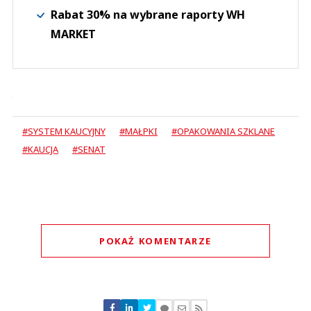
Rabat 30% na wybrane raporty WH
MARKET
#SYSTEM KAUCYJNY
#MAŁPKI
#OPAKOWANIA SZKLANE
#KAUCJA
#SENAT
POKAŻ KOMENTARZE
Komentarze (
0
)
Nie znaleziono komentarzy