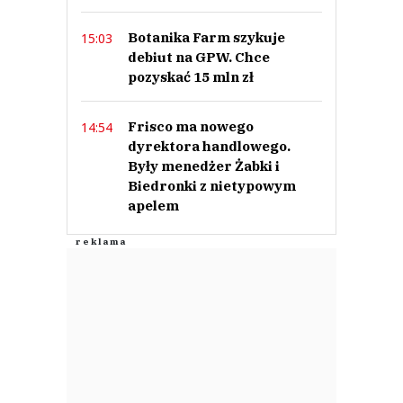
Botanika Farm szykuje
15:03
debiut na GPW. Chce
pozyskać 15 mln zł
Frisco ma nowego
14:54
dyrektora handlowego.
Były menedżer Żabki i
Biedronki z nietypowym
apelem