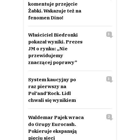
komentuje przejęcie
Żabki. Wskazuje też na
fenomen Dino!
Właściciel Biedronki
3
pokazał wyniki. Prezes
JM o rynku: „Nie
przewidujemy
znaczącej poprawy”
System kaucyjny po
3
raz pierwszy na
Pol‘and‘Rock. Lidl
chwali się wynikiem
Waldemar Pajek wraca
2
do Grupy Eurocash.
Pokieruje ekspansją
pięciu sieci