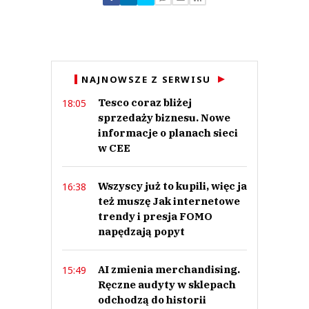
Zostaw swoje komentarze
Imię (Wymagane)
Anuluj
NAJNOWSZE Z SERWISU
Prześlij komentarz
Tesco coraz bliżej
18:05
sprzedaży biznesu. Nowe
informacje o planach sieci
w CEE
Wszyscy już to kupili, więc ja
16:38
też muszę Jak internetowe
trendy i presja FOMO
napędzają popyt
AI zmienia merchandising.
15:49
Ręczne audyty w sklepach
odchodzą do historii