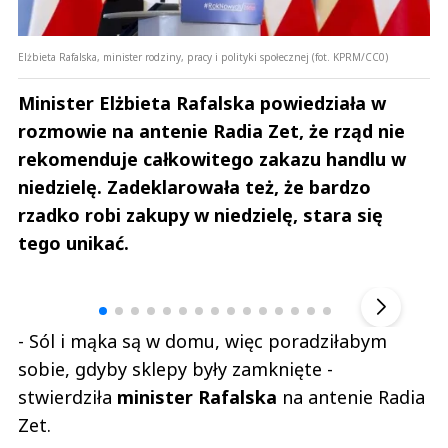
Elżbieta Rafalska, minister rodziny, pracy i polityki społecznej (fot. KPRM/CC0)
Minister Elżbieta Rafalska powiedziała w
rozmowie na antenie Radia Zet, że rząd nie
rekomenduje całkowitego zakazu handlu w
niedzielę. Zadeklarowała też, że bardzo
rzadko robi zakupy w niedzielę, stara się
tego unikać.
Andrzej i Marta Sterniccy
Marta i 
▶
- Sól i mąka są w domu, więc poradziłabym
sobie, gdyby sklepy były zamknięte -
stwierdziła
minister Rafalska
na antenie Radia
Zet.