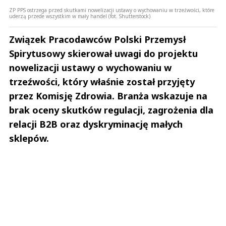
ZP PPS ostrzega przed skutkami nowelizacji ustawy o wychowaniu w trzeźwości, które
uderzą przede wszystkim w mały handel (fot. Shutterstock)
Związek Pracodawców Polski Przemysł
Spirytusowy skierował uwagi do projektu
nowelizacji ustawy o wychowaniu w
trzeźwości, który właśnie został przyjęty
przez Komisję Zdrowia. Branża wskazuje na
brak oceny skutków regulacji, zagrożenia dla
relacji B2B oraz dyskryminację małych
sklepów.