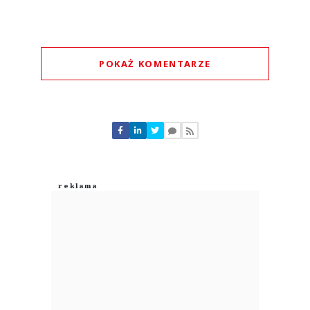
POKAŻ KOMENTARZE
Komentarze (
0
)
Nie znaleziono komentarzy
Zostaw swoje komentarze
Imię (Wymagane)
Anuluj
Prześlij komentarz