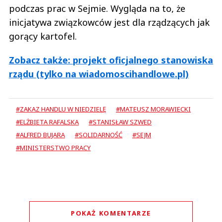
podczas prac w Sejmie. Wygląda na to, że
inicjatywa związkowców jest dla rządzących jak
gorący kartofel.
Zobacz także: projekt oficjalnego stanowiska
rządu (tylko na wiadomoscihandlowe.pl)
#ZAKAZ HANDLU W NIEDZIELĘ
#MATEUSZ MORAWIECKI
#ELŻBIETA RAFALSKA
#STANISŁAW SZWED
#ALFRED BUJARA
#SOLIDARNOŚĆ
#SEJM
#MINISTERSTWO PRACY
POKAŻ KOMENTARZE