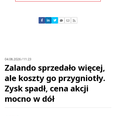
Komentarze (
3
)
Krakus
09.03.2017 / 19:49
This comment was minimized by the moderator on the site
04.08.2026 / 11:23
"- Sól i mąka są w domu, więc poradziłabym sobie, gdyby sklepy były
Zalando sprzedało więcej,
zamknięte" - no może pani minister sobie poradzi, ale przecież wiadomo,
komu ta #dobrazmiana się przysłuży - zagranicznym właścicielom
hipermarketów, bo ludzie zrobią u nich...
ale koszty go przygniotły.
"- Sól i mąka są w domu, więc poradziłabym sobie, gdyby sklepy były
zamknięte" - no może pani minister sobie poradzi, ale przecież wiadomo,
Zysk spadł, cena akcji
komu ta #dobrazmiana się przysłuży - zagranicznym właścicielom
hipermarketów, bo ludzie zrobią u nich zakupy na zapas, a nawet jak
się zamkną w niedzielę, to im to nie zaszkodzi w dłuższej perspektywie.
mocno w dół
Niestety małym sklepom już tak.
Czytaj całość
Krakus
Odpowiedz