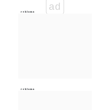
ad
Gregory
06.08.2026 / 00:24
This comment was minimized by the moderator on the site
Pudrowanie. pod sprzedaz spolki i coraz to wieksze problemy
Gregory
Odpowiedz
0
0
Nie znaleziono komentarzy
Zostaw swoje komentarze
Imię (Wymagane)
Anuluj
Prześlij komentarz