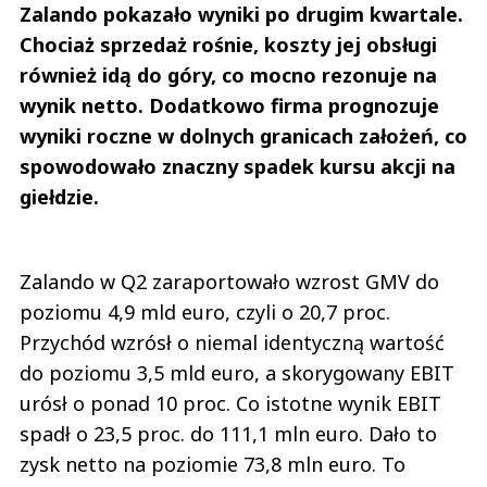
Obywatel
Zalando pokazało wyniki po drugim kwartale.
Odpowiedz
Chociaż sprzedaż rośnie, koszty jej obsługi
0
również idą do góry, co mocno rezonuje na
0
wynik netto. Dodatkowo firma prognozuje
wyniki roczne w dolnych granicach założeń, co
spowodowało znaczny spadek kursu akcji na
giełdzie.
Polacy opamietajcie się
02.03.2017 / 09:29
This comment was minimized by the moderator on the site
Zalando w Q2 zaraportowało wzrost GMV do
Pis realizuje swoją wizję Polski w ruinie. Zamiast zajmować się czymś co
poziomu 4,9 mld euro, czyli o 20,7 proc.
ułatwia życie i powoduje rozwój to pisowcy koncentrują się na zakazach,
karach i administracyjnych ograniczeniach. To droga to upadku
Przychód wzrósł o niemal identyczną wartość
gospodarczego Polski. Zwłaszcza w...
do poziomu 3,5 mld euro, a skorygowany EBIT
Pis realizuje swoją wizję Polski w ruinie. Zamiast zajmować się czymś co
ułatwia życie i powoduje rozwój to pisowcy koncentrują się na zakazach,
urósł o ponad 10 proc. Co istotne wynik EBIT
karach i administracyjnych ograniczeniach. To droga to upadku
spadł o 23,5 proc. do 111,1 mln euro. Dało to
gospodarczego Polski. Zwłaszcza w połączeniu z dążeniem do
dyktatorskiej władzy - każda władza ponad społeczeństwem i prawem to
zysk netto na poziomie 73,8 mln euro. To
wcześniej czy później upadek danego kraju.