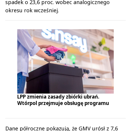
Czytaj całość
spadek o 23,6 proc. wobec analogicznego
Polacy opamietajcie się
okresu rok wcześniej.
Odpowiedz
0
0
Nie znaleziono komentarzy
Zostaw swoje komentarze
Imię (Wymagane)
Anuluj
Prześlij komentarz
LPP zmienia zasady zbiórki ubrań.
Wtórpol przejmuje obsługę programu
Dane półroczne pokazują, że GMV urósł z 7,6