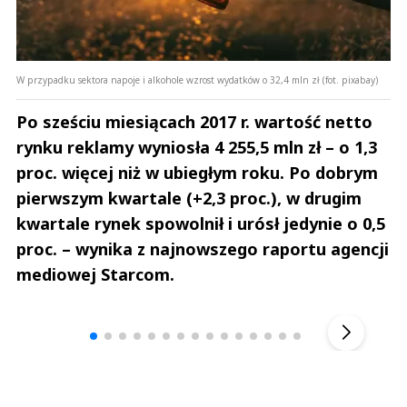
W przypadku sektora napoje i alkohole wzrost wydatków o 32,4 mln zł (fot. pixabay)
Po sześciu miesiącach 2017 r. wartość netto
rynku reklamy wyniosła 4 255,5 mln zł – o 1,3
proc. więcej niż w ubiegłym roku. Po dobrym
pierwszym kwartale (+2,3 proc.), w drugim
kwartale rynek spowolnił i urósł jedynie o 0,5
proc. – wynika z najnowszego raportu agencji
mediowej Starcom.
Andrzej i Marta Sterniccy
Marta i 
▶