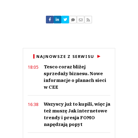
Komentarze (
0
)
Nie znaleziono komentarzy
Zostaw swoje komentarze
Imię (Wymagane)
Anuluj
NAJNOWSZE Z SERWISU
Prześlij komentarz
Tesco coraz bliżej
18:05
sprzedaży biznesu. Nowe
informacje o planach sieci
w CEE
Wszyscy już to kupili, więc ja
16:38
też muszę Jak internetowe
trendy i presja FOMO
napędzają popyt