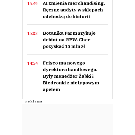
AI zmienia merchandising.
15:49
Ręczne audyty w sklepach
odchodzą do historii
Botanika Farm szykuje
15:03
debiut na GPW. Chce
pozyskać 15 mln zł
Frisco ma nowego
14:54
dyrektora handlowego.
Były menedżer Żabki i
Biedronki z nietypowym
apelem