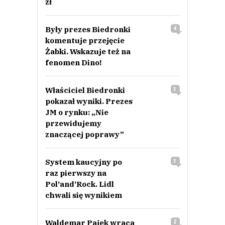
zł
Były prezes Biedronki
4
komentuje przejęcie
Żabki. Wskazuje też na
fenomen Dino!
Właściciel Biedronki
3
pokazał wyniki. Prezes
JM o rynku: „Nie
przewidujemy
znaczącej poprawy”
System kaucyjny po
3
raz pierwszy na
Pol‘and‘Rock. Lidl
chwali się wynikiem
Waldemar Pajek wraca
2