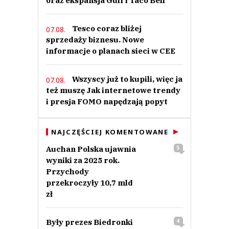
oraz ekspansja Gulf i Taco Bell
Prześlij komentarz
Tesco coraz bliżej
07.08.
sprzedaży biznesu. Nowe
informacje o planach sieci w CEE
Wszyscy już to kupili, więc ja
07.08.
też muszę Jak internetowe trendy
i presja FOMO napędzają popyt
NAJCZĘŚCIEJ KOMENTOWANE
Auchan Polska ujawnia
5
wyniki za 2025 rok.
Przychody
przekroczyły 10,7 mld
zł
Były prezes Biedronki
4