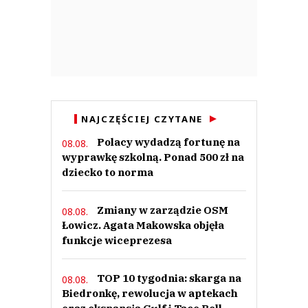
Amman
14.09.2020 / 14:25
This comment was minimized by the moderator on the site
Tak, bądźmy zaściankiem technologiczno-umysłowym, bo jakaś agencja z
NAJCZĘŚCIEJ CZYTANE
dziwolągami umysłowymi u steru twierdzi , że sprzedawcy nie podołają a
naród się nagle rozpije. Bzdury AF
Polacy wydadzą fortunę na
08.08.
Amman
wyprawkę szkolną. Ponad 500 zł na
Odpowiedz
dziecko to norma
0
0
Zmiany w zarządzie OSM
08.08.
Łowicz. Agata Makowska objęła
Nie znaleziono komentarzy
Zostaw swoje komentarze
funkcje wiceprezesa
Imię (Wymagane)
TOP 10 tygodnia: skarga na
08.08.
Biedronkę, rewolucja w aptekach
Anuluj