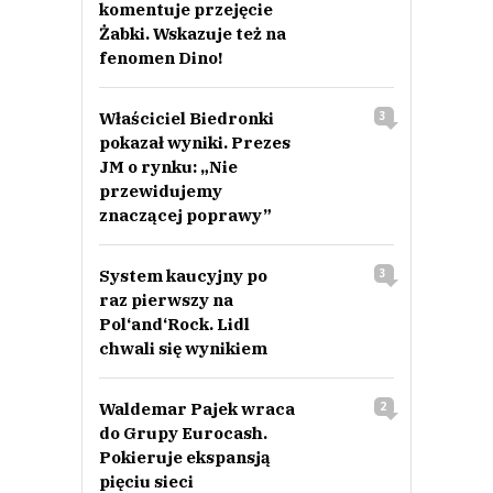
komentuje przejęcie
Żabki. Wskazuje też na
fenomen Dino!
Właściciel Biedronki
3
pokazał wyniki. Prezes
JM o rynku: „Nie
przewidujemy
znaczącej poprawy”
System kaucyjny po
3
raz pierwszy na
Pol‘and‘Rock. Lidl
chwali się wynikiem
Waldemar Pajek wraca
2
do Grupy Eurocash.
Pokieruje ekspansją
pięciu sieci