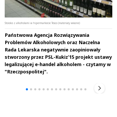
Stoisko z alkoholami w hipermarkecie Tesco (materiały własne)
Państwowa Agencja Rozwiązywania
Problemów Alkoholowych oraz Naczelna
Rada Lekarska negatywnie zaopiniowały
stworzony przez PSL-Kukiz‘15 projekt ustawy
legalizującej e-handel alkoholem - czytamy w
"Rzeczpospolitej".
Andrzej i Marta Sterniccy
Marta i 
▶