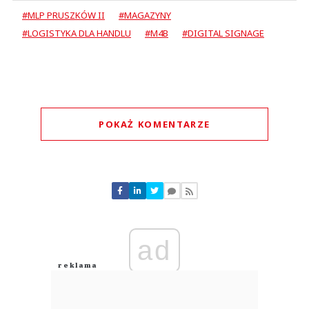
#MLP PRUSZKÓW II
#MAGAZYNY
#LOGISTYKA DLA HANDLU
#M4B
#DIGITAL SIGNAGE
POKAŻ KOMENTARZE
Komentarze (
0
)
Nie znaleziono komentarzy
Zostaw swoje komentarze
Imię (Wymagane)
ad
Anuluj
Prześlij komentarz