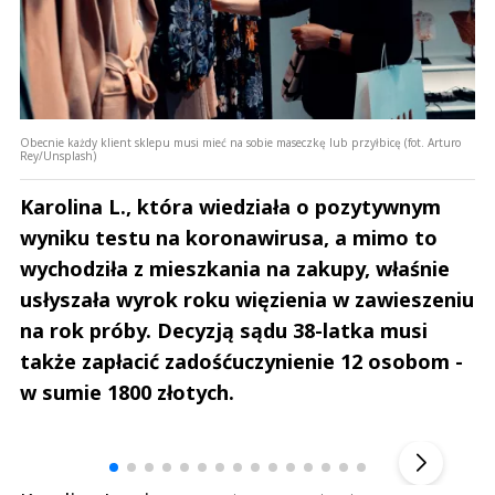
Obecnie każdy klient sklepu musi mieć na sobie maseczkę lub przyłbicę (fot. Arturo
Rey/Unsplash)
Karolina L., która wiedziała o pozytywnym
wyniku testu na koronawirusa, a mimo to
wychodziła z mieszkania na zakupy, właśnie
usłyszała wyrok roku więzienia w zawieszeniu
na rok próby. Decyzją sądu 38-latka musi
także zapłacić zadośćuczynienie 12 osobom -
w sumie 1800 złotych.
Andrzej i Marta Sterniccy
Marta i 
▶